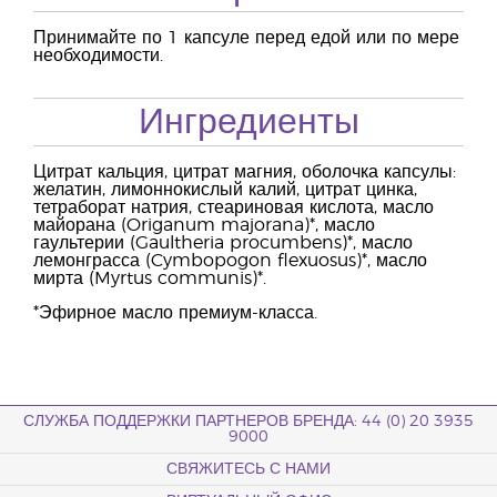
Принимайте по 1 капсуле перед едой или по мере
необходимости.
Ингредиенты
Цитрат кальция, цитрат магния, оболочка капсулы:
желатин, лимоннокислый калий, цитрат цинка,
тетраборат натрия, стеариновая кислота, масло
майорана (Origanum majorana)*, масло
гаультерии (Gaultheria procumbens)*, масло
лемонграсса (Cymbopogon flexuosus)*, масло
мирта (Myrtus communis)*.
*Эфирное масло премиум-класса.
СЛУЖБА ПОДДЕРЖКИ ПАРТНЕРОВ БРЕНДА: 44 (0) 20 3935
9000
СВЯЖИТЕСЬ С НАМИ