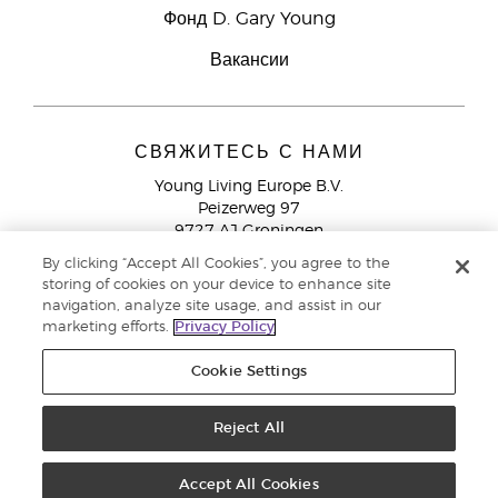
Фонд D. Gary Young
Вакансии
СВЯЖИТЕСЬ С НАМИ
Young Living Europe B.V.
Peizerweg 97
9727 AJ Groningen
Netherlands
By clicking “Accept All Cookies”, you agree to the
storing of cookies on your device to enhance site
Служба поддержки партнеров бренда
+44 (0) 20 3935
navigation, analyze site usage, and assist in our
9000
marketing efforts.
Privacy Policy
Cookie Settings
© Young Living Essential Oils 2021 |
Политика конфиденциальности
Reject All
Этот сайт использует куки для хранения информации на вашем компьютере. Некоторые из
них необходимы для работы нашего сайта, другие помогают улучшить взаимодействие с
Accept All Cookies
пользователем. Используя сайт, вы даете согласие на размещение этих файлов cookie на