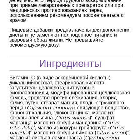
детей месте. В период грудного вскармливания,
при приеме лекарственных препаратов или при
медицинских противопоказаниях перед
использованием рекомендуем посоветоваться с
врачом.
Пищевые добавки предназначены для дополнения
диеты и не заменяют полноценное питание и
здоровый образ жизни. Не превышайте
рекомендуемую дозу.
Ингредиенты
Витамин С (в виде аскорбиновой кислоты),
дикальцийфосфат, стеариновая кислота,
загуститель: целлюлоза, цитрусовые
биофлавоноиды, модифицированная целлюлозная
камедь, средство против слеживания: хлорид
калия, рутин, стеарат магния, плоды стручкового
перца (
Capsicum annuum
), связующее вещество:
карбонат кальция, глюконат цинка, масло из
кожуры апельсина (
Citrus sinensis
)*, сульфат
марганца, масло из кожуры мандарина (
Citrus
reticulata
)*, масло из кожуры грейпфрута (
Citrus
paradisi
)*, масло из кожуры лимона (
Citrus limon
)*,
масло из листьев лемонграсса (
Cymbopogon