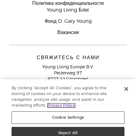
Политика конфиденциальности
Young Living Блог
Фонд D. Gary Young
Вакансии
СВЯЖИТЕСЬ С НАМИ
Young Living Europe B.V.
Peizerweg 97
9727 AJ Groningen
Netherlands
By clicking “Accept All Cookies”, you agree to the
storing of cookies on your device to enhance site
Служба поддержки партнеров бренда
+44 (0) 20 3935
navigation, analyze site usage, and assist in our
9000
marketing efforts.
Privacy Policy
Cookie Settings
© Young Living Essential Oils 2021 |
Политика конфиденциальности
Reject All