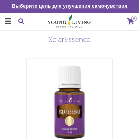
Выберите цель для улучшения самочувствия
0
SclarEssence