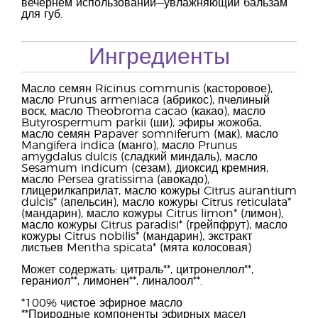
вечернем использовании—увлажняющий бальзам
для губ.
Ингредиенты
Масло семян Ricinus communis (касторовое),
масло Prunus armeniaca (абрикос), пчелиный
воск, масло Theobroma cacao (какао), масло
Butyrospermum parkii (ши), эфиры жожоба,
масло семян Papaver somniferum (мак), масло
Mangifera indica (манго), масло Prunus
amygdalus dulcis (сладкий миндаль), масло
Sesamum indicum (сезам), диоксид кремния,
масло Persea gratissima (авокадо),
глицерилкаприлат, масло кожуры Citrus aurantium
dulcis* (апельсин), масло кожуры Citrus reticulata*
(мандарин), масло кожуры Citrus limon* (лимон),
масло кожуры Citrus paradisi* (грейпфрут), масло
кожуры Citrus nobilis* (мандарин), экстракт
листьев Mentha spicata* (мята колосовая)
Может содержать: цитраль**, цитронеллол**,
гераниол**, лимонен**, линалоол**.
*100% чистое эфирное масло
**Природные компоненты эфирных масел