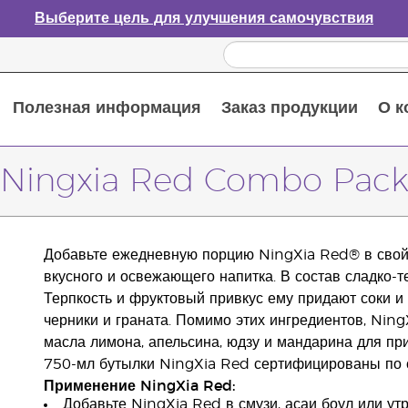
Выберите цель для улучшения самочувствия
Полезная информация
Заказ продукции
О к
Путеводитель по эфирным маслам
Руководство по использованию диффузора для эфирных масел
Основные питательные вещества
Пособие по пищевым добавкам Young Living
Как использовать эфирные масла
Новые продукты и акционные предложения
Последний шанс: скидка 50% на средства по уходу за кожей
Ningxia Red Combo Pac
Добавьте ежедневную порцию NingXia Red® в свой 
вкусного и освежающего напитка. В состав сладко-
Терпкость и фруктовый привкус ему придают соки и 
черники и граната. Помимо этих ингредиентов, Nin
масла лимона, апельсина, юдзу и мандарина для при
750-мл бутылки NingXia Red сертифицированы по 
Применение NingXia Red:
Добавьте NingXia Red в смузи, асаи боул или утр