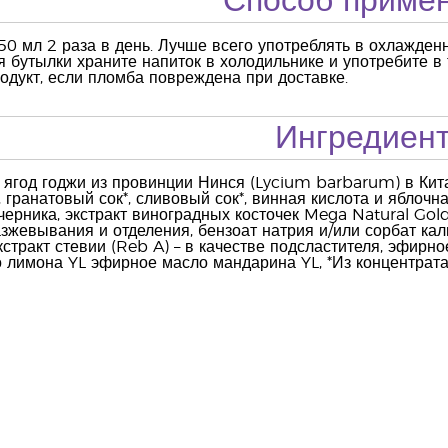
Способ приме
50 мл 2 раза в день. Лучше всего употреблять в охлажден
 бутылки храните напиток в холодильнике и употребите в 
одукт, если пломба повреждена при доставке.
Ингредиен
ягод годжи из провинции Нинся (Lycium barbarum) в Кита
 гранатовый сок*, сливовый сок*, винная кислота и яблочн
черника, экстракт виноградных косточек Mega Natural Gold
азжевывания и отделения, бензоат натрия и/или сорбат кал
стракт стевии (Reb A) – в качестве подсластителя, эфирн
 лимона YL эфирное масло мандарина YL, *Из концентрат