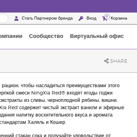
0
Стать Партнером бренда
Вход
Корзина
омпании
Сообщество
Виртуальный офис
Выездные мероприятия с награждением
25 ПРЕИМУЩЕСТВ ПАРТНЕРОВ БРЕНДА
Натуральные средства для ухода за домом
k
SHARE
рацион, чтобы насладиться преимуществами этого
терпкой смеси NingXia Red® входят ягоды годжи.
экстракты из сливы, черноплодной рябины, вишни,
gXia Red содержит чистый экстракт ванили и эфирные
дания напитку восхитительного вкуса и аромата.
стандартам Халяль и Кошер.
енний стакан сока и получайте удовольствие от