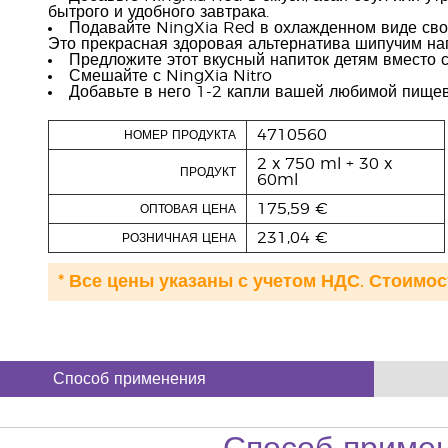
бытрого и удобного завтрака.
Подавайте NingXia Red в охлажденном виде свое
Это прекрасная здоровая альтернатива шипучим на
Предложите этот вкусный напиток детям вместо с
Смешайте с NingXia Nitro
Добавьте в него 1-2 капли вашей любимой пищев
4710560
НОМЕР ПРОДУКТА
2 x 750 ml + 30 x
ПРОДУКТ
60ml
175,59 €
ОПТОВАЯ ЦЕНА
231,04 €
РОЗНИЧНАЯ ЦЕНА
* Все цены указаны с учетом НДС. Стоимос
Способ применения