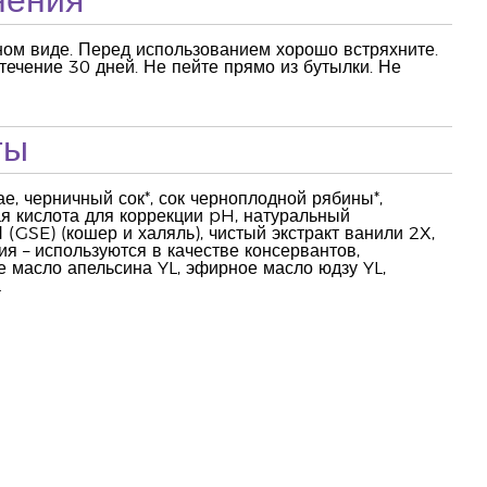
нения
ном виде. Перед использованием хорошо встряхните.
течение 30 дней. Не пейте прямо из бутылки. Не
ты
е, черничный сок*, сок черноплодной рябины*,
ая кислота для коррекции pH, натуральный
 (GSE) (кошер и халяль), чистый экстракт ванили 2X,
ия – используются в качестве консервантов,
ое масло апельсина YL, эфирное масло юдзу YL,
а