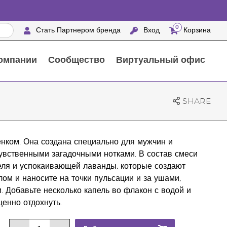
0
Стать Партнером бренда
Вход
Корзина
омпании
Сообщество
Виртуальный офис
Выездные мероприятия с награждением
25 ПРЕИМУЩЕСТВ ПАРТНЕРОВ БРЕНДА
Натуральные средства для ухода за домом
SHARE
нком. Она создана специально для мужчин и
вственными загадочными нотками. В состав смеси
ля и успокаивающей лаванды, которые создают
ом и наносите на точки пульсации и за ушами,
Добавьте несколько капель во флакон с водой и
енно отдохнуть.