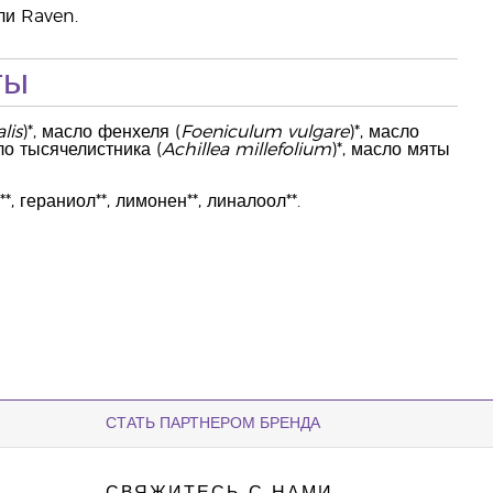
ли Raven.
ты
lis
)*, масло фенхеля (
Foeniculum vulgare
)*, масло
сло тысячелистника (
Achillea millefolium
)*, масло мяты
*, гераниол**, лимонен**, линалоол**.
СТАТЬ ПАРТНЕРОМ БРЕНДА