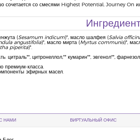
 сочетается со смесями Highest Potential, Journey On и
Ингредиен
нжута (
Sesamum indicum
)*, масло шалфея (
Salvia officina
dula angustifolia
)*, масло мирта (
Myrtus communis
)*, ма
ha piperita
)*.
: цитраль**, цитронеллол,** кумарин**, эвгенол**, фарнезол*
о премиум-класса.
омпоненты эфирных масел.
С НАМИ
ВИРТУАЛЬНЫЙ ОФИС