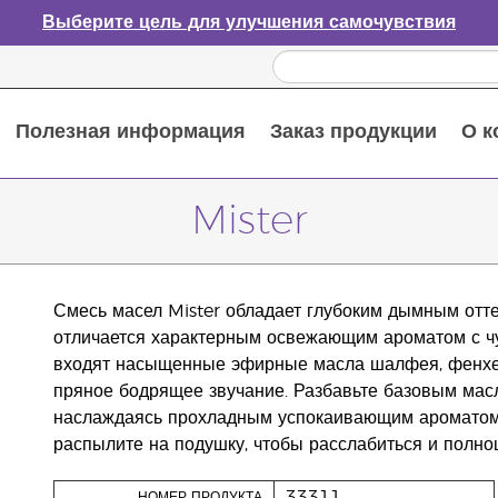
Выберите цель для улучшения самочувствия
Полезная информация
Заказ продукции
О к
Путеводитель по эфирным маслам
Руководство по использованию диффузора для эфирных масел
Основные питательные вещества
Пособие по пищевым добавкам Young Living
Как использовать эфирные масла
Новые продукты и акционные предложения
Последний шанс: скидка 50% на средства по уходу за кожей
Mister
Смесь масел Mister обладает глубоким дымным отте
отличается характерным освежающим ароматом с чу
входят насыщенные эфирные масла шалфея, фенхе
пряное бодрящее звучание. Разбавьте базовым масл
наслаждаясь прохладным успокаивающим ароматом. 
распылите на подушку, чтобы расслабиться и полноц
33311
НОМЕР ПРОДУКТА