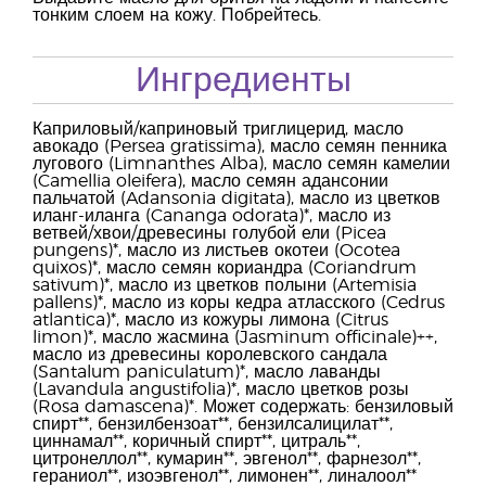
тонким слоем на кожу. Побрейтесь.
Ингредиенты
Каприловый/каприновый триглицерид, масло
авокадо (Persea gratissima), масло семян пенника
лугового (Limnanthes Alba), масло семян камелии
(Camellia oleifera), масло семян адансонии
пальчатой (Adansonia digitata), масло из цветков
иланг-иланга (Cananga odorata)*, масло из
ветвей/хвои/древесины голубой ели (Picea
pungens)*, масло из листьев окотеи (Ocotea
quixos)*, масло семян кориандра (Coriandrum
sativum)*, масло из цветков полыни (Artemisia
pallens)*, масло из коры кедра атласского (Cedrus
atlantica)*, масло из кожуры лимона (Citrus
limon)*, масло жасмина (Jasminum ofﬁcinale)++,
масло из древесины королевского сандала
(Santalum paniculatum)*, масло лаванды
(Lavandula angustifolia)*, масло цветков розы
(Rosa damascena)*. Может содержать: бензиловый
спирт**, бензилбензоат**, бензилсалицилат**,
циннамал**, коричный спирт**, цитраль**,
цитронеллол**, кумарин**, эвгенол**, фарнезол**,
гераниол**, изоэвгенол**, лимонен**, линалоол**