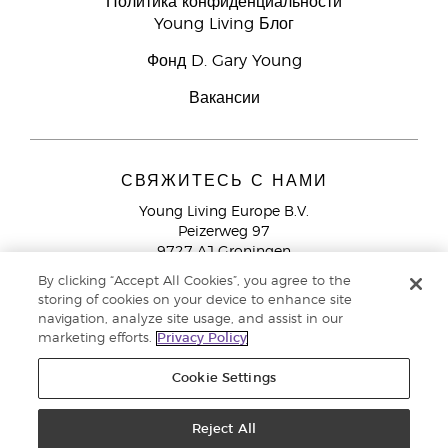
Политика конфиденциальности
Young Living Блог
Фонд D. Gary Young
Вакансии
СВЯЖИТЕСЬ С НАМИ
Young Living Europe B.V.
Peizerweg 97
9727 AJ Groningen
Netherlands
By clicking “Accept All Cookies”, you agree to the
storing of cookies on your device to enhance site
Служба поддержки партнеров бренда
+44 (0) 20 3935
navigation, analyze site usage, and assist in our
9000
marketing efforts.
Privacy Policy
Cookie Settings
© Young Living Essential Oils 2021 |
Политика конфиденциальности
Reject All