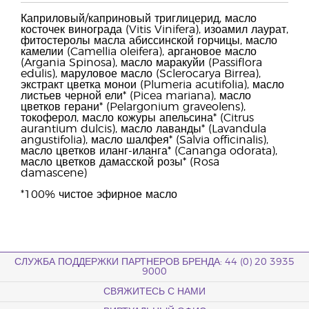
Каприловый/каприновый триглицерид, масло
косточек винограда (Vitis Vinifera), изоамил лаурат,
фитостеролы масла абиссинской горчицы, масло
камелии (Camellia oleifera), аргановое масло
(Argania Spinosa), масло маракуйи (Passiflora
edulis), маруловое масло (Sclerocarya Birrea),
экстракт цветка монои (Plumeria acutifolia), масло
листьев черной ели* (Picea mariana), масло
цветков герани* (Pelargonium graveolens),
токоферол, масло кожуры апельсина* (Citrus
aurantium dulcis), масло лаванды* (Lavandula
angustifolia), масло шалфея* (Salvia officinalis),
масло цветков иланг-иланга* (Cananga odorata),
масло цветков дамасской розы* (Rosa
damascene)
*100% чистое эфирное масло
СЛУЖБА ПОДДЕРЖКИ ПАРТНЕРОВ БРЕНДА: 44 (0) 20 3935
9000
СВЯЖИТЕСЬ С НАМИ