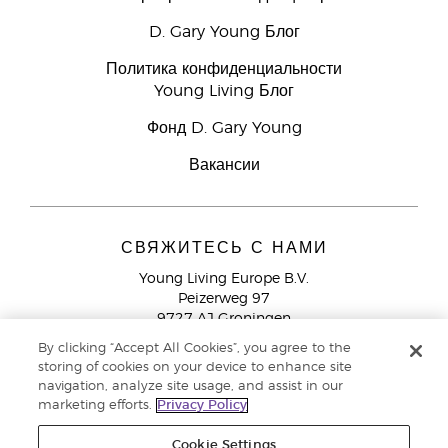
D. Gary Young Блог
Политика конфиденциальности
Young Living Блог
Фонд D. Gary Young
Вакансии
СВЯЖИТЕСЬ С НАМИ
Young Living Europe B.V.
Peizerweg 97
9727 AJ Groningen
Netherlands
By clicking “Accept All Cookies”, you agree to the
storing of cookies on your device to enhance site
Служба поддержки партнеров бренда
+44 (0) 20 3935
navigation, analyze site usage, and assist in our
9000
marketing efforts.
Privacy Policy
Cookie Settings
© Young Living Essential Oils 2021 |
Политика конфиденциальности