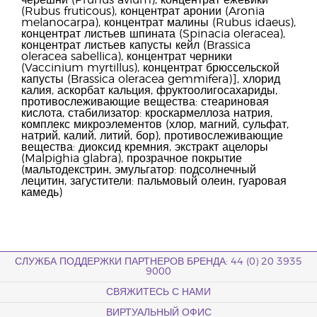
черешни (Prunus avium), концентрат ежевики
(Rubus fruticous), концентрат аронии (Aronia
melanocarpa), концентрат малины (Rubus idaeus),
концентрат листьев шпината (Spinacia oleracea),
концентрат листьев капусты кейл (Brassica
oleracea sabellica), концентрат черники
(Vaccinium myrtillus), концентрат брюссельской
капусты (Brassica oleracea gemmifera)], хлорид
калия, аскорбат кальция, фруктоолигосахариды,
противослеживающие вещества: стеариновая
кислота, стабилизатор: кроскармеллоза натрия,
комплекс микроэлементов (хлор, магний, сульфат,
натрий, калий, литий, бор), противослеживающие
вещества: диоксид кремния, экстракт ацелоры
(Malpighia glabra), прозрачное покрытие
(мальтодекстрин, эмульгатор: подсолнечный
лецитин, загустители: пальмовый олеин, гуаровая
камедь)
СЛУЖБА ПОДДЕРЖКИ ПАРТНЕРОВ БРЕНДА: 44 (0) 20 3935
9000
СВЯЖИТЕСЬ С НАМИ
ВИРТУАЛЬНЫЙ ОФИС