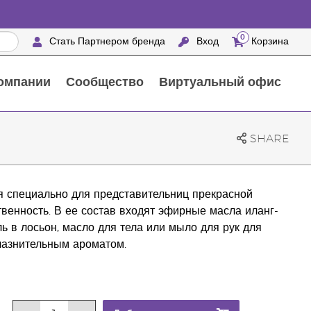
0
Стать Партнером бренда
Вход
Корзина
омпании
Сообщество
Виртуальный офис
Выездные мероприятия с награждением
25 ПРЕИМУЩЕСТВ ПАРТНЕРОВ БРЕНДА
Натуральные средства для ухода за домом
SHARE
ая специально для представительниц прекрасной
твенность. В ее состав входят эфирные масла иланг-
ль в лосьон, масло для тела или мыло для рук для
блазнительным ароматом.