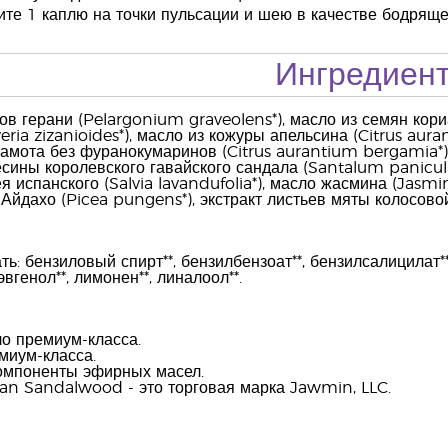
ите 1 каплю на точки пульсации и шею в качестве бодряще
Ингредиен
ов герани (Pelargonium graveolens*), масло из семян кор
eria zizanioides*), масло из кожуры апельсина (Citrus aura
амота без фуранокумаринов (Citrus aurantium bergamia*),
есины королевского гавайского сандала (Santalum panicu
 испанского (Salvia lavandufolia*), масло жасмина (Jasmi
 Айдахо (Picea pungens*), экстракт листьев мяты колосовой
: бензиловый спирт**, бензилбензоат**, бензилсалицилат**, 
эвгенол**, лимонен**, линалоол**.
о премиум-класса.
миум-класса.
омпоненты эфирных масел.
ian Sandalwood - это торговая марка Jawmin, LLC.