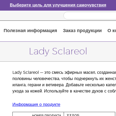
Выберите цель для улучшения самочувствия
Полезная информация
Заказ продукции
О к
Путеводитель по эфирным маслам
Руководство по использованию диффузора для эфирных масел
Основные питательные вещества
Пособие по пищевым добавкам Young Living
Как использовать эфирные масла
Новые продукты и акционные предложения
Последний шанс: скидка 50% на средства по уходу за кожей
Lady Sclareol
Lady Sclareol — это смесь эфирных масел, созданн
половины человечества, чтобы подчеркнуть их женс
иланга, герани и ветивера. Добавьте несколько капе
ухода за кожей. Используйте в качестве духов с со
Информация о продукте
33305
НОМЕР ПРОДУКТА