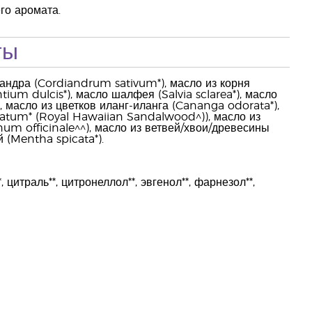
го аромата.
ты
иандра (Cordiandrum sativum*), масло из корня
ntium dulcis*), масло шалфея (Salvia sclarea*), масло
 масло из цветков иланг-иланга (Cananga odorata*),
latum* (Royal Hawaiian Sandalwood^)), масло из
num officinale^^), масло из ветвей/хвои/древесины
 (Mentha spicata*).
цитраль**, цитронеллол**, эвгенол**, фарнезол**,