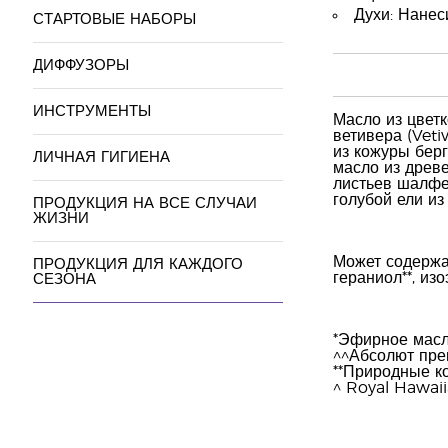
Духи: Нанес
СТАРТОВЫЕ НАБОРЫ
ДИФФУЗОРЫ
ИНСТРУМЕНТЫ
Масло из цветк
ветивера (Vetiv
из кожуры берг
ЛИЧНАЯ ГИГИЕНА
масло из древ
листьев шалфея
голубой ели из
ПРОДУКЦИЯ НА ВСЕ СЛУЧАИ
ЖИЗНИ
Может содержать
ПРОДУКЦИЯ ДЛЯ КАЖДОГО
гераниол**, изо
СЕЗОНА
*Эфирное масл
^^Абсолют пре
**Природные к
^ Royal Hawai