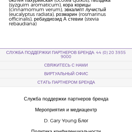
окотея пахурийская (ocotea quixos), гвоздика
(syzguim aromaticum), кора корицы
(cinnamomum verum), эвкалипт лучистый
(eucalyptus radiata), розмарин (rosmarinus
officinalis), ребаудиозид А стевии (stevia
rebaudiana)
СЛУЖБА ПОДДЕРЖКИ ПАРТНЕРОВ БРЕНДА: 44 (0) 20 3935
9000
СВЯЖИТЕСЬ С НАМИ
ВИРТУАЛЬНЫЙ ОФИС
СТАТЬ ПАРТНЕРОМ БРЕНДА
Служба поддержки партнеров бренда
Мероприятия и медиацентр
D. Gary Young Блог
Политика конфиденциальности