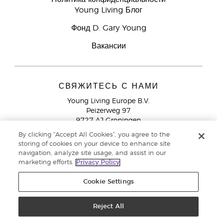
Young Living Блог
Фонд D. Gary Young
Вакансии
СВЯЖИТЕСЬ С НАМИ
Young Living Europe B.V.
Peizerweg 97
9727 AJ Groningen
Netherlands
By clicking “Accept All Cookies”, you agree to the
storing of cookies on your device to enhance site
Служба поддержки партнеров бренда
+44 (0) 20 3935
navigation, analyze site usage, and assist in our
9000
marketing efforts.
Privacy Policy
Cookie Settings
© Young Living Essential Oils 2021 |
Политика конфиденциальности
Reject All