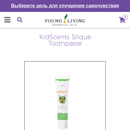
Выберите цель для улучшения самочувствия
0
KidScents Slique
Toothpaste