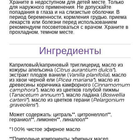
Храните в недоступном для детей месте. Только
для наружного применения. Не допускайте
попадания в глаза и на слизистые оболочки. В
период беременности, кормления грудью, приема
лекарств или болезни перед использованием
рекомендуем посоветоваться с врачом. Храните в
прохладном, темном месте.
Ингредиенты
Каприловый/каприновый триглицерид, масло из
кожуры апельсина (
Citrus aurantium dulcis*
),
экстракт плодов ванили (
Vanilla planifolia
), масло
из хвои черной ели (
Picea mariana*
), масло из
древесины коричника камфорного (
Cinnamomum
camphora*
), масло из цветков голубой пижмы
(
Tanacetum annuum*
), масло ладана (
Boswellia
carterii*
), масло из цветков герани (
Pelargonium
graveolens*
).
Может содержать: цитраль**, цитронеллол**,
гераниол**, лимонен**, линалоол**
*100% чистое эфирное масло
**Природные компоненты эфирных масел