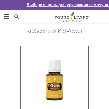
Выберите цель для улучшения самочувс
KidScents® KidPower