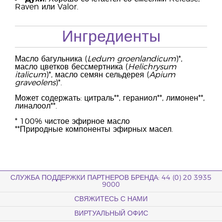
Raven или Valor.
Ингредиенты
Масло багульника (
Ledum groenlandicum
)*,
масло цветков бессмертника (
Helichrysum
italicum
)*, масло семян сельдерея (
Apium
graveolens
)*.
Может содержать: цитраль**, гераниол**, лимонен**,
линалоол**.
* 100% чистое эфирное масло
**Природные компоненты эфирных масел.
СЛУЖБА ПОДДЕРЖКИ ПАРТНЕРОВ БРЕНДА: 44 (0) 20 3935
9000
СВЯЖИТЕСЬ С НАМИ
ВИРТУАЛЬНЫЙ ОФИС