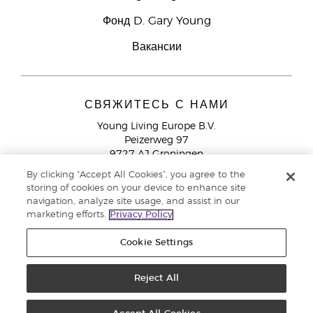
Фонд D. Gary Young
Вакансии
СВЯЖИТЕСЬ С НАМИ
Young Living Europe B.V.
Peizerweg 97
9727 AJ Groningen
Netherlands
By clicking “Accept All Cookies”, you agree to the
storing of cookies on your device to enhance site
Служба поддержки партнеров бренда
+44 (0) 20 3935
navigation, analyze site usage, and assist in our
9000
marketing efforts.
Privacy Policy
Cookie Settings
© Young Living Essential Oils 2021 |
Политика конфиденциальности
Reject All
Этот сайт использует куки для хранения информации на вашем компьютере. Некоторые из
них необходимы для работы нашего сайта, другие помогают улучшить взаимодействие с