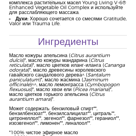
комплекса растительных масел Young Living V-6®
Enhanced Vegetable Oil Complex и используйте
для расслабляющего массажа.
Духи:
Хорошо сочетается со смесями Gratitude,
Valor или Trauma Life.
Ингредиенты
Масло кожуры апельсина (
Citrus aurantium
dulcis
)*, масло кожуры мандарина (
Citrus
reticulata
)*, масло цветков иланг-иланга (
Cananga
odorata
)*, масло древесины королевского
гавайского сандалового дерева^ (
Santalum
paniculatum
)*, масло жасмина (
Jasminum
officinale
)^^, масло лемонграсса (
Cymbopogon
flexuosus
)*, масло хвои ели (
Picea mariana
)*,
масло цветков горького апельсина (
Citrus
aurantium amara
)*.
Может содержать: бензиловый спирт**,
бензилбензоат**, бензилсалицилат**, цитраль**,
цитронеллол**, эвгенол**, фарнезол**, гераниол**,
изоэвгенол**, лимонен**, линалоол**.
*100% чистое эфирное масло