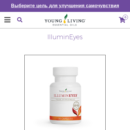
Выберите цель для улучшения самочувствия
0
IlluminEyes