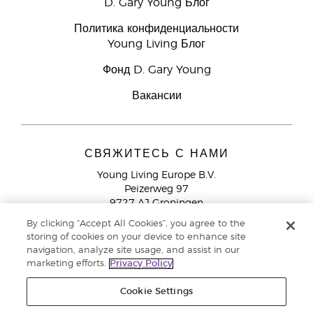
D. Gary Young Блог
Политика конфиденциальности
Young Living Блог
Фонд D. Gary Young
Вакансии
СВЯЖИТЕСЬ С НАМИ
Young Living Europe B.V.
Peizerweg 97
9727 AJ Groningen
Netherlands
By clicking “Accept All Cookies”, you agree to the
storing of cookies on your device to enhance site
Служба поддержки партнеров бренда
+44 (0) 20 3935
navigation, analyze site usage, and assist in our
9000
marketing efforts.
Privacy Policy
Cookie Settings
© Young Living Essential Oils 2021 |
Политика конфиденциальности