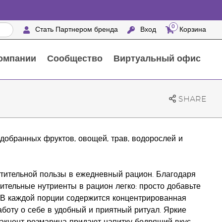
0
Стать Партнером бренда
Вход
Корзина
омпании
Сообщество
Виртуальный офис
Выездные мероприятия с награждением
25 ПРЕИМУЩЕСТВ ПАРТНЕРОВ БРЕНДА
Натуральные средства для ухода за домом
SHARE
добранных фруктов, овощей, трав, водорослей и
стительной пользы в ежедневный рацион. Благодаря
ительные нутриенты в рацион легко: просто добавьте
. В каждой порции содержится концентрированная
боту о себе в удобный и приятный ритуал. Яркие