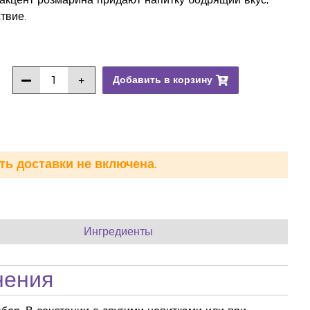
акцент розмарина придают напитку бодрящий вкус,
твие.
Добавить в корзину
ть доставки не включена.
Ингредиенты
нения