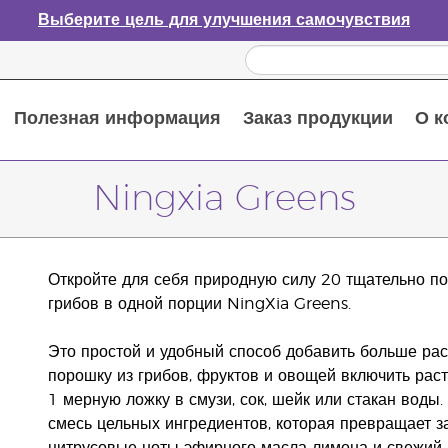
Выберите цель для улучшения самочувствия
Полезная информация
Заказ продукции
О к
Путеводитель по эфирным маслам
Руководство по использованию диффузора для эфирных масел
Основные питательные вещества
Пособие по пищевым добавкам Young Living
Как использовать эфирные масла
Новые продукты и акционные предложения
Последний шанс: скидка 50% на средства по уходу за кожей
Ningxia Greens
Откройте для себя природную силу 20 тщательно по
грибов в одной порции NingXia Greens.
Это простой и удобный способ добавить больше ра
порошку из грибов, фруктов и овощей включить раст
1 мерную ложку в смузи, сок, шейк или стакан воды
смесь цельных ингредиентов, которая превращает за