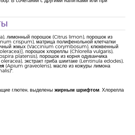
ор. В сочетании с другими напитками или при
ты
), лимонный порошок (Citrus limon), порошок из
elinum crispum), матрица полифенольной клетчатки
ничный жмых (Vaccinium corymbosum), клюквенный
racea)], порошок хлореллы (Chlorella vulgaris),
ospira platensis), порошок из корня одуванчика
 oleracea), экстракт гриба шиитаке (Lentinula edodes),
ея
(Apium graveolens), масло из кожуры лимона
lis)*.
жащие глютен, выделены
жирным шрифтом
. Хлорелла