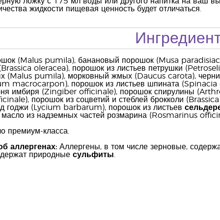
рную ложку с 175 мл воды или другого напитка на ваш выб
чества жидкости пищевая ценность будет отличаться.
Ингредиен
ок (Malus pumila), банановый порошок (Musa paradisiaca
(Brassica oleracea), порошок из листьев петрушки (Petros
х (Malus pumila), морковный жмых (Daucus carota), чер
m macrocarpon), порошок из листьев шпината (Spinacia ole
ня имбиря (Zingiber officinale), порошок спирулины (Arthr
icinale), порошок из соцветий и стеблей брокколи (Brassica
од годжи (Lycium barbarum), порошок из листьев
сельдер
, масло из надземных частей розмарина (Rosmarinus officina
о премиум-класса.
б аллергенах:
Аллергены, в том числе зерновые, содер
одержат природные
сульфиты
.