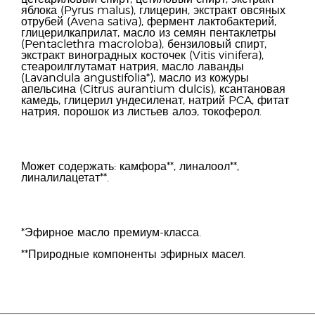
яблока (Pyrus malus), глицерин, экстракт овсяных
отрубей (Avena sativa), фермент лактобактерий,
глицерилкаприлат, масло из семян пентаклетры
(Pentaclethra macroloba), бензиловый спирт,
экстракт виноградных косточек (Vitis vinifera),
стеароилглутамат натрия, масло лаванды
(Lavandula angustifolia*), масло из кожуры
апельсина (Citrus aurantium dulcis), ксантановая
камедь, глицерил ундесиленат, натрий PCA, фитат
натрия, порошок из листьев алоэ, токоферол.
Может содержать: камфора**, линалоол**,
линалилацетат**.
*Эфирное масло премиум-класса.
**Природные компоненты эфирных масел.