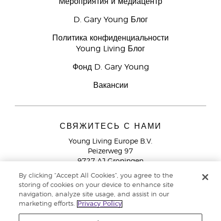
Мероприятия и медиацентр
D. Gary Young Блог
Политика конфиденциальности
Young Living Блог
Фонд D. Gary Young
Вакансии
СВЯЖИТЕСЬ С НАМИ
Young Living Europe B.V.
Peizerweg 97
9727 AJ Groningen
Netherlands
By clicking “Accept All Cookies”, you agree to the
storing of cookies on your device to enhance site
Служба поддержки партнеров бренда
+44 (0) 20 3935
navigation, analyze site usage, and assist in our
9000
marketing efforts.
Privacy Policy