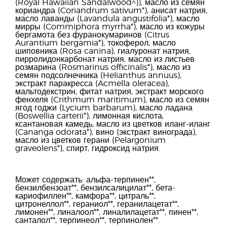
(Royal Hawaiian Sandalwood^)), масло из семян
кориандра (Coriandrum sativum*), анисат натрия,
масло лаванды (Lavandula angustifolia*), масло
мирры (Commiphora myrrha*), масло из кожуры
бергамота без фуранокумаринов (Citrus
Aurantium bergamia*), токоферол, масло
шиповника (Rosa canina), гиалуронат натрия,
пирролидонкарбонат натрия, масло из листьев
розмарина (Rosmarinus officinalis*), масло из
семян подсолнечника (Helianthus annuus),
экстракт паракресса (Acmella oleracea),
мальтодекстрин, фитат натрия, экстракт морского
фенхеля (Crithmum maritimum), масло из семян
ягод годжи (Lycium barbarum), масло ладана
(Boswellia carterii*), лимонная кислота,
ксантановая камедь, масло из цветков иланг-иланг
(Cananga odorata*), вино (экстракт винограда),
масло из цветков герани (Pelargonium
graveolens*), спирт, гидроксид натрия.
Может содержать: альфа-терпинен**,
бензилбензоат**, бензилсалицилат**, бета-
кариофиллен**, камфора**, цитраль**,
цитронеллол**, гераниол**, геранилацетат**,
лимонен**, линалоол**, линалилацетат**, пинен**,
санталол**, терпинеол**, терпинолен**.