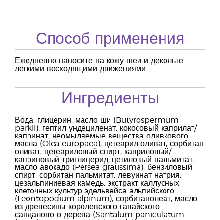
Способ применения
Ежедневно наносите на кожу шеи и декольте
легкими восходящими движениями.
Ингредиенты
Вода, глицерин, масло ши (Butyrospermum
parkii), гептил ундециленат, кокосовый каприлат/
капринат, неомыляемые вещества оливкового
масла (Olea europaea), цетеарил оливат, сорбитан
оливат, цетеариловый спирт, каприловый/
каприновый триглицерид, цетиловый пальмитат,
масло авокадо (Persea gratissima), бензиловый
спирт, сорбитан пальмитат, левуинат натрия,
цезальпиниевая камедь, экстракт каллусных
клеточных культур эдельвейса альпийского
(Leontopodium alpinum), сорбитанолеат, масло
из древесины королевского гавайского
сандалового дерева (Santalum paniculatum