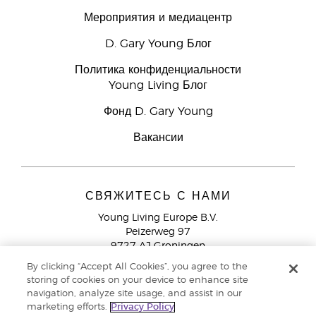
Мероприятия и медиацентр
D. Gary Young Блог
Политика конфиденциальности
Young Living Блог
Фонд D. Gary Young
Вакансии
СВЯЖИТЕСЬ С НАМИ
Young Living Europe B.V.
Peizerweg 97
9727 AJ Groningen
Netherlands
By clicking “Accept All Cookies”, you agree to the
storing of cookies on your device to enhance site
Служба поддержки партнеров бренда
+44 (0) 20 3935
navigation, analyze site usage, and assist in our
9000
marketing efforts.
Privacy Policy