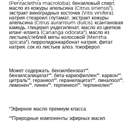
(Pentaclethra macroloba), бензиловый спирт,
масло из кожуры апельсина (Citrus sinensis*),
экстракт виноградных косточек (Vitis vinifera),
натрия стеароил глутамат, экстракт кожуры
апельсина (Citrus aurantium dulcis), ксантановая
камедь, глицерил ундесиленат, масло из цветков
иланг-иланга (Cananga odorata*), масло из
листьев/стеблей мяты колосовой (Mentha
spicata*), пирролидонкарбонат натрия, фитат
натрия, сок из листьев алоэ, токоферол.
Может содержать: бензилбензоат**,
бензилсалицилат**, бета-кариофиллен**, карвон**,
цитраль**, гераниол**, геранилацетат**, линалоол**,
лимонен**, пинен**, терпинеол**, терпинолен**.
*Эфирное масло премиум-класса.
**Природные компоненты эфирных масел.