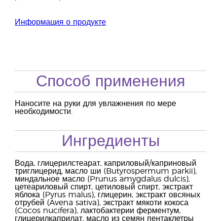
Информация о продукте
Способ применения
Наносите на руки для увлажнения по мере
необходимости.
Ингредиенты
Вода, глицерилстеарат, каприловый/каприновый
триглицерид, масло ши (Butyrospermum parkii),
миндальное масло (Prunus amygdalus dulcis),
цетеариловый спирт, цетиловый спирт, экстракт
яблока (Pyrus malus), глицерин, экстракт овсяных
отрубей (Avena sativa), экстракт мякоти кокоса
(Cocos nucifera), лактобактерии ферментум,
глицерилкаприлат, масло из семян пентаклетры