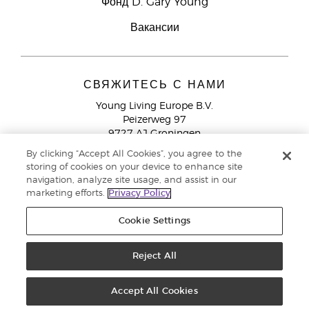
Фонд D. Gary Young
Вакансии
СВЯЖИТЕСЬ С НАМИ
Young Living Europe B.V.
Peizerweg 97
9727 AJ Groningen
Netherlands
By clicking “Accept All Cookies”, you agree to the
storing of cookies on your device to enhance site
Служба поддержки партнеров бренда
+44 (0) 20 3935
navigation, analyze site usage, and assist in our
9000
marketing efforts.
Privacy Policy
Cookie Settings
© Young Living Essential Oils 2021 |
Политика конфиденциальности
Reject All
Этот сайт использует куки для хранения информации на вашем компьютере. Некоторые из
них необходимы для работы нашего сайта, другие помогают улучшить взаимодействие с
Accept All Cookies
пользователем. Используя сайт, вы даете согласие на размещение этих файлов cookie на
вашем компьютере.
здесь