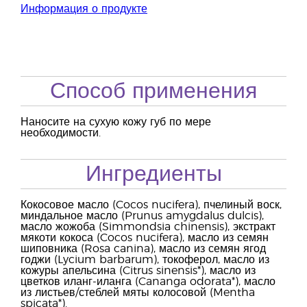
Информация о продукте
Способ применения
Наносите на сухую кожу губ по мере
необходимости.
Ингредиенты
Кокосовое масло (Cocos nucifera), пчелиный воск,
миндальное масло (Prunus amygdalus dulcis),
масло жожоба (Simmondsia chinensis), экстракт
мякоти кокоса (Cocos nucifera), масло из семян
шиповника (Rosa canina), масло из семян ягод
годжи (Lycium barbarum), токоферол, масло из
кожуры апельсина (Citrus sinensis*), масло из
цветков иланг-иланга (Cananga odorata*), масло
из листьев/стеблей мяты колосовой (Mentha
spicata*).