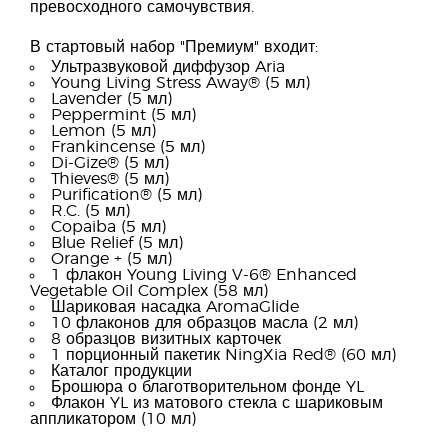
превосходного самочувствия.
В стартовый набор "Премиум" входит:
Ультразвуковой диффузор Aria
Young Living Stress Away® (5 мл)
Lavender (5 мл)
Peppermint (5 мл)
Lemon (5 мл)
Frankincense (5 мл)
Di-Gize® (5 мл)
Thieves® (5 мл)
Purification® (5 мл)
R.C. (5 мл)
Copaiba (5 мл)
Blue Relief (5 мл)
Orange + (5 мл)
1 флакон Young Living V-6® Enhanced
Vegetable Oil Complex (58 мл)
Шариковая насадка AromaGlide
10 флаконов для образцов масла (2 мл)
8 образцов визитных карточек
1 порционный пакетик NingXia Red® (60 мл)
Каталог продукции
Брошюра о благотворительном фонде YL
Флакон YL из матового стекла с шариковым
аппликатором (10 мл)