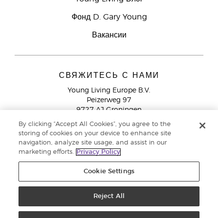
Фонд D. Gary Young
Вакансии
СВЯЖИТЕСЬ С НАМИ
Young Living Europe B.V.
Peizerweg 97
9727 AJ Groningen
Netherlands
By clicking “Accept All Cookies”, you agree to the
storing of cookies on your device to enhance site
Служба поддержки партнеров бренда
+44 (0) 20 3935
navigation, analyze site usage, and assist in our
9000
marketing efforts.
Privacy Policy
Cookie Settings
© Young Living Essential Oils 2021 |
Политика конфиденциальности
Reject All
Этот сайт использует куки для хранения информации на вашем компьютере. Некоторые из