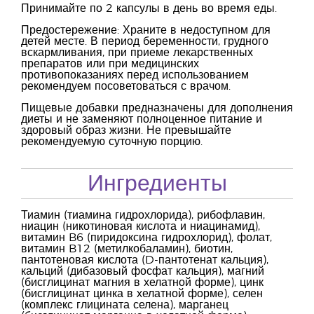
Принимайте по 2 капсулы в день во время еды.
Предостережение: Храните в недоступном для
детей месте. В период беременности, грудного
вскармливания, при приеме лекарственных
препаратов или при медицинских
противопоказаниях перед использованием
рекомендуем посоветоваться с врачом.
Пищевые добавки предназначены для дополнения
диеты и не заменяют полноценное питание и
здоровый образ жизни. Не превышайте
рекомендуемую суточную порцию.
Ингредиенты
Тиамин (тиамина гидрохлорида), рибофлавин,
ниацин (никотиновая кислота и ниацинамид),
витамин B6 (пиридоксина гидрохлорид), фолат,
витамин B12 (метилкобаламин), биотин,
пантотеновая кислота (D-пантотенат кальция),
кальций (дибазовый фосфат кальция), магний
(бисглицинат магния в хелатной форме), цинк
(бисглицинат цинка в хелатной форме), селен
(комплекс глицината селена), марганец