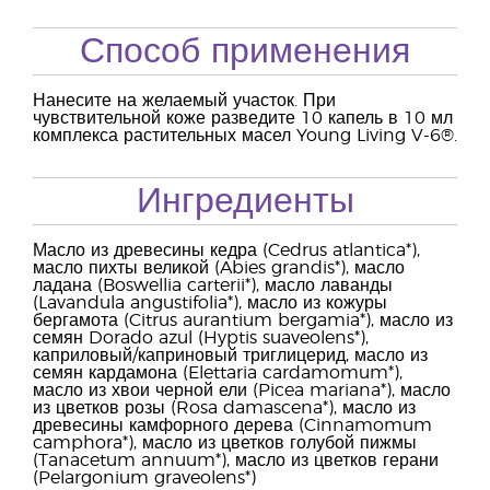
Способ применения
Нанесите на желаемый участок. При
чувствительной коже разведите 10 капель в 10 мл
комплекса растительных масел Young Living V-6®.
Ингредиенты
Масло из древесины кедра (Cedrus atlantica*),
масло пихты великой (Abies grandis*), масло
ладана (Boswellia carterii*), масло лаванды
(Lavandula angustifolia*), масло из кожуры
бергамота (Citrus aurantium bergamia*), масло из
семян Dorado azul (Hyptis suaveolens*),
каприловый/каприновый триглицерид, масло из
семян кардамона (Elettaria cardamomum*),
масло из хвои черной ели (Picea mariana*), масло
из цветков розы (Rosa damascena*), масло из
древесины камфорного дерева (Cinnamomum
camphora*), масло из цветков голубой пижмы
(Tanacetum annuum*), масло из цветков герани
(Pelargonium graveolens*)