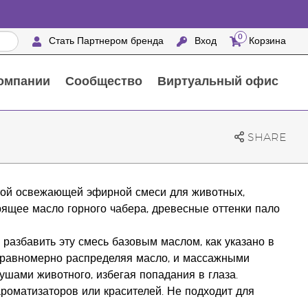
0
Стать Партнером бренда
Вход
Корзина
омпании
Сообщество
Виртуальный офис
Выездные мероприятия с награждением
25 ПРЕИМУЩЕСТВ ПАРТНЕРОВ БРЕНДА
Натуральные средства для ухода за домом
n
SHARE
той освежающей эфирной смеси для животных,
рящее масло горного чабера, древесные оттенки пало
 разбавить эту смесь базовым маслом, как указано в
, равномерно распределяя масло, и массажными
ушами животного, избегая попадания в глаза.
роматизаторов или красителей. Не подходит для