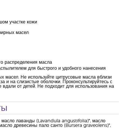
шом участке кожи
ирных масел:
го распределения масла
аспылителем для быстрого и удобного нанесения
х масел. Не используйте цитрусовые масла вблизи
за и на слизистые оболочки. Проконсультируйтесь с
 вдали от детей. Не подходит для использования на
ты
масло лаванды (Lavandula angustifolia)*, масло
 масло древесины пало санто (Bursera graveolens)*,