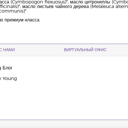
асса (Cymbopogon flexuosus)*, масло цитронеллы (Cymbo
icinalis)*, масло листьев чайного дерева (Melaleuca altern
 communis)*
о премиум-класса.
С НАМИ
ВИРТУАЛЬНЫЙ ОФИС
g Блог
y Young