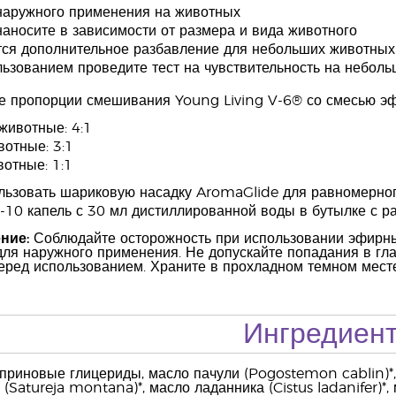
наружного применения на животных
аносите в зависимости от размера и вида животного
ся дополнительное разбавление для небольших животных
ьзованием проведите тест на чувствительность на неболь
 пропорции смешивания Young Living V-6® со смесью эф
животные: 4:1
отные: 3:1
отные: 1:1
льзовать шариковую насадку AromaGlide для равномерно
10 капель с 30 мл дистиллированной воды в бутылке с р
ние:
Соблюдайте осторожность при использовании эфирны
для наружного применения. Не допускайте попадания в гла
еред использованием. Храните в прохладном темном месте
Ингредиен
риновые глицериды, масло пачули (Pogostemon cablin)*, 
 (Satureja montana)*, масло ладанника (Cistus ladanifer)*,