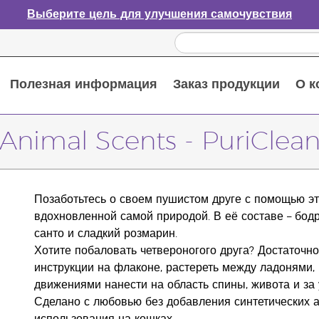
Выберите цель для улучшения самочувствия
Полезная информация
Заказ продукции
О к
Путеводитель по эфирным маслам
Руководство по использованию диффузора для эфирных масел
Основные питательные вещества
Пособие по пищевым добавкам Young Living
Как использовать эфирные масла
Новые продукты и акционные предложения
Последний шанс: скидка 50% на средства по уходу за кожей
Animal Scents - PuriClea
Позаботьтесь о своем пушистом друге с помощью э
вдохновленной самой природой. В её составе – бод
санто и сладкий розмарин.
Хотите побаловать четвероногого друга? Достаточно
инструкции на флаконе, растереть между ладонями
движениями нанести на область спины, живота и за 
Сделано с любовью без добавления синтетических а