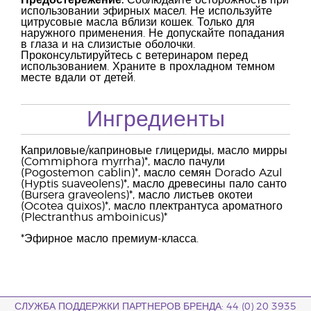
Предостережение:
Соблюдайте осторожность при
использовании эфирных масел. Не используйте
цитрусовые масла вблизи кошек. Только для
наружного применения. Не допускайте попадания
в глаза и на слизистые оболочки.
Проконсультируйтесь с ветеринаром перед
использованием. Храните в прохладном темном
месте вдали от детей.
Ингредиенты
Каприловые/каприновые глицериды, масло мирры
(Commiphora myrrha)*, масло пачули
(Pogostemon cablin)*, масло семян Dorado Azul
(Hyptis suaveolens)*, масло древесины пало санто
(Bursera graveolens)*, масло листьев окотеи
(Ocotea quixos)*, масло плектрантуса ароматного
(Plectranthus amboinicus)*
*Эфирное масло премиум-класса.
СЛУЖБА ПОДДЕРЖКИ ПАРТНЕРОВ БРЕНДА: 44 (0) 20 3935