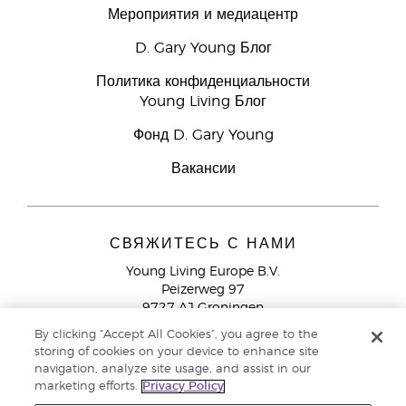
Мероприятия и медиацентр
D. Gary Young Блог
Политика конфиденциальности
Young Living Блог
Фонд D. Gary Young
Вакансии
СВЯЖИТЕСЬ С НАМИ
Young Living Europe B.V.
Peizerweg 97
9727 AJ Groningen
Netherlands
By clicking “Accept All Cookies”, you agree to the
storing of cookies on your device to enhance site
Служба поддержки партнеров бренда
+44 (0) 20 3935
navigation, analyze site usage, and assist in our
9000
marketing efforts.
Privacy Policy