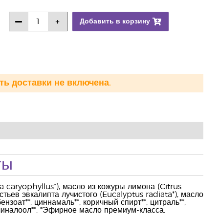
Добавить в корзину
ть доставки не включена.
ты
 caryophyllus*), масло из кожуры лимона (Citrus
ьев эвкалипта лучистого (Eucalyptus radiata*), масло
нзоат**, циннамаль**, коричный спирт**, цитраль**,
, линалоол**. *Эфирное масло премиум-класса.