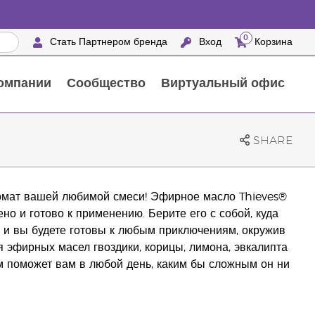
0
Стать Партнером бренда
Вход
Корзина
омпании
Сообщество
Виртуальный офис
Выездные мероприятия с награждением
25 ПРЕИМУЩЕСТВ ПАРТНЕРОВ БРЕНДА
Натуральные средства для ухода за домом
SHARE
ромат вашей любимой смеси! Эфирное масло Thieves®
о и готово к применению. Берите его с собой, куда
, и вы будете готовы к любым приключениям, окружив
эфирных масел гвоздики, корицы, лимона, эвкалипта
 поможет вам в любой день, каким бы сложным он ни