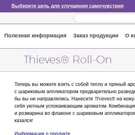
Выберите цель для улучшения самочувствия
Полезная информация
Заказ продукции
О к
Путеводитель по эфирным маслам
Руководство по использованию диффузора для эфирных масел
Основные питательные вещества
Пособие по пищевым добавкам Young Living
Как использовать эфирные масла
Новые продукты и акционные предложения
Последний шанс: скидка 50% на средства по уходу за кожей
Thieves® Roll-On
Теперь вы можете взять с собой тепло и пряный а
с шариковым аппликатором предварительно разведен
бы вы ни направлялись. Нанесите Thieves® на кожу
себя уютным успокаивающим ароматом. Комбинация 
и розмарина во флаконе с шариковым аппликатором
казался!
Информация о продукте