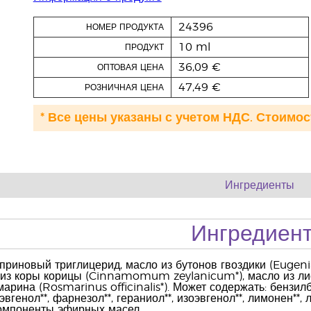
24396
НОМЕР ПРОДУКТА
10 ml
ПРОДУКТ
36,09 €
ОПТОВАЯ ЦЕНА
47,49 €
РОЗНИЧНАЯ ЦЕНА
* Все цены указаны с учетом НДС. Стоимос
Ингредиенты
Ингредиен
риновый триглицерид, масло из бутонов гвоздики (Eugenia
 из коры корицы (Cinnamomum zeylanicum*), масло из лист
арина (Rosmarinus officinalis*). Может содержать: бензилбе
 эвгенол**, фарнезол**, гераниол**, изоэвгенол**, лимонен**
омпоненты эфирных масел.