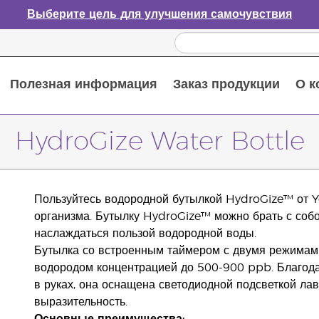
Выберите цель для улучшения самочувствия
Полезная информация
Заказ продукции
О к
Путеводитель по эфирным маслам
Руководство по использованию диффузора для эфирных масел
Основные питательные вещества
Пособие по пищевым добавкам Young Living
Как использовать эфирные масла
Новые продукты и акционные предложения
Последний шанс: скидка 50% на средства по уходу за кожей
HydroGize Water Bottle
Пользуйтесь водородной бутылкой HydroGize™ от Y
организма. Бутылку HydroGize™ можно брать с собой
наслаждаться пользой водородной воды.
Бутылка со встроенным таймером с двумя режимам
водородом концентрацией до 500-900 ppb. Благода
в руках, она оснащена светодиодной подсветкой лав
выразительность.