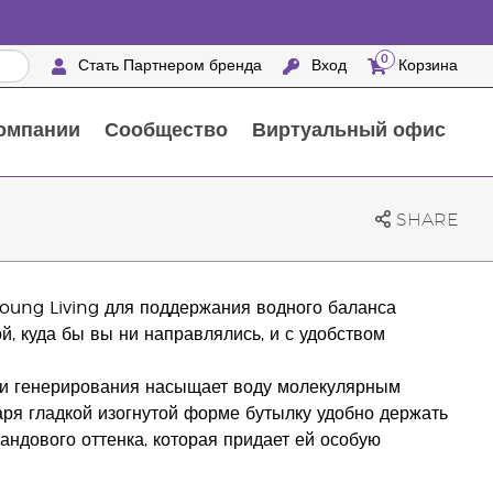
0
Стать Партнером бренда
Вход
Корзина
омпании
Сообщество
Виртуальный офис
Выездные мероприятия с награждением
25 ПРЕИМУЩЕСТВ ПАРТНЕРОВ БРЕНДА
Натуральные средства для ухода за домом
SHARE
oung Living для поддержания водного баланса
, куда бы вы ни направлялись, и с удобством
и генерирования насыщает воду молекулярным
ря гладкой изогнутой форме бутылку удобно держать
андового оттенка, которая придает ей особую