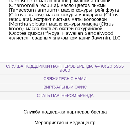
damascena), масло цветов ромашки аптечной
(Chamomilla recutita), масло цветов пижмы
(Tanacetum annuum), масло кожуры грейпфрута
(Citrus paradisi), масло кожуры мандарина (Citrus
reticulata), экстракт листьев мяты колосовой
(Mentha spicata), масло кожуры лимона (Citrus
limon), масло листьев окотеи пахурийской
(Ocotea quixos) **Royal Hawaiian Sandalwood
является товарным знаком компании Jawmin, LLC
СЛУЖБА ПОДДЕРЖКИ ПАРТНЕРОВ БРЕНДА: 44 (0) 20 3935
9000
СВЯЖИТЕСЬ С НАМИ
ВИРТУАЛЬНЫЙ ОФИС
СТАТЬ ПАРТНЕРОМ БРЕНДА
Служба поддержки партнеров бренда
Мероприятия и медиацентр