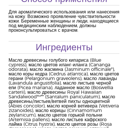
Для ароматического использования или нанесения
на кожу. Возможно проявление чувствительности
кожи. Беременные женщины и люди, находящиеся
под медицинским наблюдением, должны
проконсультироваться с врачом.
Ингредиенты
Масло древесины голубого кипариса (Blue
cypress), масло цветов иланг-иланга (Cananga
odorata), масло жасмина (Jasminum officinale*),
масло коры кедра (Cedrus atlantica), масло цветов
герани (Pelargonium graveolens), масло лаванды
(Lavandula angustifolia), масло листьев черной
ели (Picea mariana), ладанное масло (Boswellia
carterii), масло древесины Royal Hawaiian
Sandalwood™** (Santalum paniculatum), масло
древесины/листьев/ветвей пихты одноцветной
(Abies concolor), масло корней ветивера (Vetiveria
zizanoides), масло корицы (Cinnamomum
zeylanicum), масло цветов горькой полыни
(Artemisia pallens), масло листьев кафрского
лайма (Citrus hystrix), масло цветов розы (Rosa