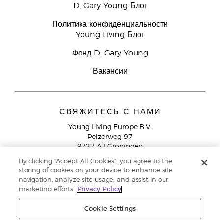
D. Gary Young Блог
Политика конфиденциальности
Young Living Блог
Фонд D. Gary Young
Вакансии
СВЯЖИТЕСЬ С НАМИ
Young Living Europe B.V.
Peizerweg 97
9727 AJ Groningen
Netherlands
By clicking “Accept All Cookies”, you agree to the
storing of cookies on your device to enhance site
Служба поддержки партнеров бренда
+44 (0) 20 3935
navigation, analyze site usage, and assist in our
9000
marketing efforts.
Privacy Policy
Cookie Settings
© Young Living Essential Oils 2021 |
Политика конфиденциальности