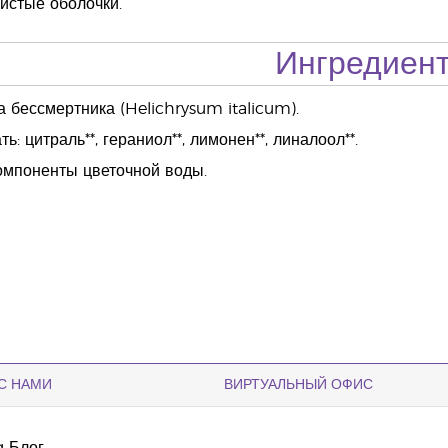
зистые оболочки.
Ингредиен
 бессмертника (Helichrysum italicum).
: цитраль**, гераниол**, лимонен**, линалоол**.
омпоненты цветочной воды.
С НАМИ
ВИРТУАЛЬНЫЙ ОФИС