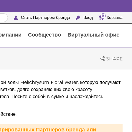
0
Стать Партнером бренда
Вход
Корзина
омпании
Сообщество
Виртуальный офис
Выездные мероприятия с награждением
25 ПРЕИМУЩЕСТВ ПАРТНЕРОВ БРЕНДА
Натуральные средства для ухода за домом
SHARE
ной воды Helichrysum Floral Water, которую получают
ветков, долго сохраняющих свою красоту.
ела. Носите с собой в сумке и наслаждайтесь
йствие.
стрированных Партнеров бренда или