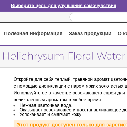
Выберите цель для улучшения самочувствия
Полезная информация
Заказ продукции
О к
Путеводитель по эфирным маслам
Руководство по использованию диффузора для эфирных масел
Основные питательные вещества
Пособие по пищевым добавкам Young Living
Как использовать эфирные масла
Новые продукты и акционные предложения
Последний шанс: скидка 50% на средства по уходу за кожей
Helichrysum Floral Water
Откройте для себя теплый, травяной аромат цветоч
с помощью дистилляции с паром ярких золотистых ц
Используйте ее в качестве освежающего спрея для т
великолепным ароматом в любое время.
Нежная цветочная вода.
Оказывает освежающее и восстанавливающее де
Успокаивает и смягчает кожу.
Этот продукт доступен только для зареги