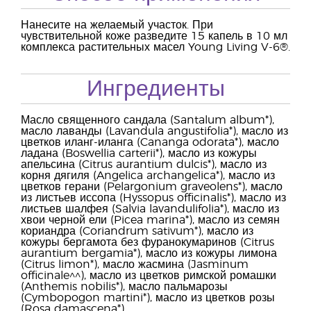
Нанесите на желаемый участок. При
чувствительной коже разведите 15 капель в 10 мл
комплекса растительных масел Young Living V-6®.
Ингредиенты
Масло священного сандала (Santalum album*),
масло лаванды (Lavandula angustifolia*), масло из
цветков иланг-иланга (Cananga odorata*), масло
ладана (Boswellia carterii*), масло из кожуры
апельсина (Citrus aurantium dulcis*), масло из
корня дягиля (Angelica archangelica*), масло из
цветков герани (Pelargonium graveolens*), масло
из листьев иссопа (Hyssopus officinalis*), масло из
листьев шалфея (Salvia lavandulifolia*), масло из
хвои черной ели (Picea marina*), масло из семян
кориандра (Coriandrum sativum*), масло из
кожуры бергамота без фуранокумаринов (Citrus
aurantium bergamia*), масло из кожуры лимона
(Citrus limon*), масло жасмина (Jasminum
officinale^^), масло из цветков римской ромашки
(Anthemis nobilis*), масло пальмарозы
(Cymbopogon martini*), масло из цветков розы
(Rosa damascena*).