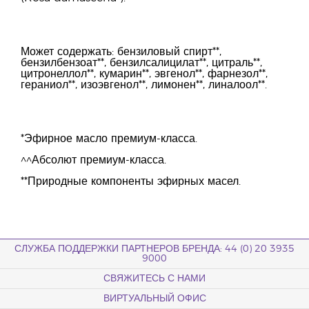
Может содержать: бензиловый спирт**,
бензилбензоат**, бензилсалицилат**, цитраль**,
цитронеллол**, кумарин**, эвгенол**, фарнезол**,
гераниол**, изоэвгенол**, лимонен**, линалоол**.
*Эфирное масло премиум-класса.
^^Абсолют премиум-класса.
**Природные компоненты эфирных масел.
СЛУЖБА ПОДДЕРЖКИ ПАРТНЕРОВ БРЕНДА: 44 (0) 20 3935
9000
СВЯЖИТЕСЬ С НАМИ
ВИРТУАЛЬНЫЙ ОФИС