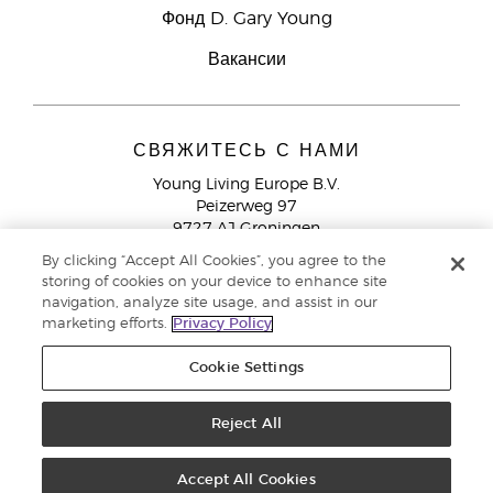
Фонд D. Gary Young
Вакансии
СВЯЖИТЕСЬ С НАМИ
Young Living Europe B.V.
Peizerweg 97
9727 AJ Groningen
Netherlands
By clicking “Accept All Cookies”, you agree to the
storing of cookies on your device to enhance site
Служба поддержки партнеров бренда
+44 (0) 20 3935
navigation, analyze site usage, and assist in our
9000
marketing efforts.
Privacy Policy
Cookie Settings
© Young Living Essential Oils 2021 |
Политика конфиденциальности
Reject All
Этот сайт использует куки для хранения информации на вашем компьютере. Некоторые из
них необходимы для работы нашего сайта, другие помогают улучшить взаимодействие с
Accept All Cookies
пользователем. Используя сайт, вы даете согласие на размещение этих файлов cookie на