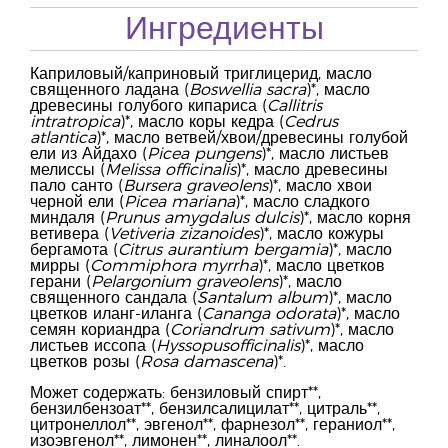
Ингредиенты
Каприловый/каприновый триглицерид, масло
священного ладана (
Boswellia sacra
)*, масло
древесины голубого кипариса (
Callitris
intratropica
)*, масло коры кедра (
Cedrus
atlantica
)*, масло ветвей/хвои/древесины голубой
ели из Айдахо (
Picea pungens
)*, масло листьев
мелиссы (
Melissa officinalis
)*, масло древесины
пало санто (
Bursera graveolens
)*, масло хвои
черной ели (
Picea mariana
)*, масло сладкого
миндаля (
Prunus amygdalus dulcis
)*, масло корня
ветивера (
Vetiveria zizanoides
)*, масло кожуры
бергамота (
Citrus aurantium bergamia
)*, масло
мирры (
Commiphora myrrha
)*, масло цветков
герани (
Pelargonium graveolens
)*, масло
священного сандала (
Santalum album
)*, масло
цветков иланг-иланга (
Cananga odorata
)*, масло
семян кориандра (
Coriandrum sativum
)*, масло
листьев иссопа (
Hyssopusofficinalis
)*, масло
цветков розы (
Rosa damascena
)*.
Может содержать: бензиловый спирт**,
бензилбензоат**, бензилсалицилат**, цитраль**,
цитронеллол**, эвгенол**, фарнезол**, гераниол**,
изоэвгенол**, лимонен**, линалоол**.