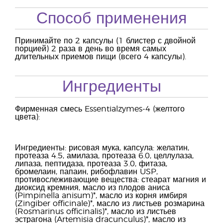
Способ применения
Принимайте по 2 капсулы (1 блистер с двойной
порцией) 2 раза в день во время самых
длительных приемов пищи (всего 4 капсулы).
Ингредиенты
Фирменная смесь Essentialzymes-4 (желтого
цвета):
Ингредиенты: рисовая мука, капсула: желатин,
протеаза 4.5, амилаза, протеаза 6.0, целлулаза,
липаза, пептидаза, протеаза 3.0, фитаза,
бромелаин, папаин, рибофлавин USP,
противослеживающие вещества: стеарат магния и
диоксид кремния, масло из плодов аниса
(Pimpinella anisum)*, масло из корня имбиря
(Zingiber ofﬁcinale)*, масло из листьев розмарина
(Rosmarinus ofﬁcinalis)*, масло из листьев
эстрагона (Artemisia dracunculus)*, масло из