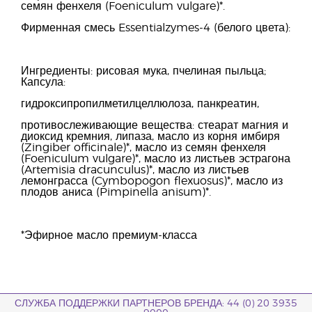
семян фенхеля (Foeniculum vulgare)*.
Фирменная смесь Essentialzymes-4 (белого цвета):
Ингредиенты: рисовая мука, пчелиная пыльца;
Капсула:
гидроксипропилметилцеллюлоза, панкреатин,
противослеживающие вещества: стеарат магния и
диоксид кремния, липаза, масло из корня имбиря
(Zingiber ofﬁcinale)*, масло из семян фенхеля
(Foeniculum vulgare)*, масло из листьев эстрагона
(Artemisia dracunculus)*, масло из листьев
лемонграсса (Cymbopogon flexuosus)*, масло из
плодов аниса (Pimpinella anisum)*.
*Эфирное масло премиум-класса
СЛУЖБА ПОДДЕРЖКИ ПАРТНЕРОВ БРЕНДА: 44 (0) 20 3935