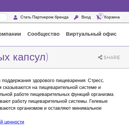
0
Стать Партнером бренда
Вход
Корзина
омпании
Сообщество
Виртуальный офис
Выездные мероприятия с награждением
25 ПРЕИМУЩЕСТВ ПАРТНЕРОВ БРЕНДА
Натуральные средства для ухода за домом
ых капсул)
SHARE
я поддержания здорового пищеварения. Стресс,
м сказываются на пищеварительной системе и
льной работе пищеварительных функций организма.
вают работу пищеварительной системы. Гелевые
ываются организмом и оставляют минимальное
й ценности