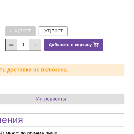
(UK) 30CT
(AT) 30CT
Добавить в корзину
ть доставки не включена.
Ингредиенты
нения
-60 минут до приема пищи.