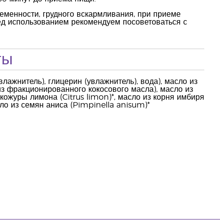
еменности, грудного вскармливания, при приеме
ед использованием рекомендуем посоветоваться с
ты
влажнитель), глицерин (увлажнитель), вода), масло из
из фракционированного кокосового масла), масло из
 кожуры лимона (Citrus limon)*, масло из корня имбиря
сло из семян аниса (Pimpinella anisum)*