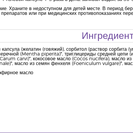
е: Храните в недоступном для детей месте. В период бер
 препаратов или при медицинских противопоказаниях пер
Ингредиен
 капсула (желатин (говяжий), сорбитол (раствор сорбита (у
еречной (Mentha piperita)*, триглицериды средней цепи (
Carum carvi)*, кокосовое масло (Cocos nucifera), масло из
cinale)*, масло из семян фенхеля (Foeniculum vulgare)*, ма
эфирное масло