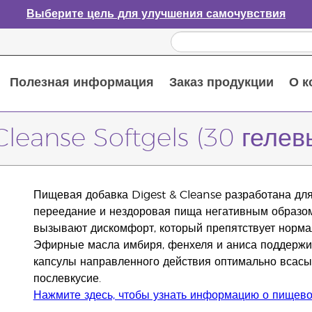
Выберите цель для улучшения самочувствия
Полезная информация
Заказ продукции
О к
Путеводитель по эфирным маслам
Руководство по использованию диффузора для эфирных масел
Основные питательные вещества
Пособие по пищевым добавкам Young Living
Как использовать эфирные масла
Новые продукты и акционные предложения
Последний шанс: скидка 50% на средства по уходу за кожей
Cleanse Softgels (30 гелев
Пищевая добавка Digest & Cleanse разработана дл
переедание и нездоровая пища негативным образо
вызывают дискомфорт, который препятствует норма
Эфирные масла имбиря, фенхеля и аниса поддержи
капсулы направленного действия оптимально всас
послевкусие.
Нажмите здесь, чтобы узнать информацию о пищево