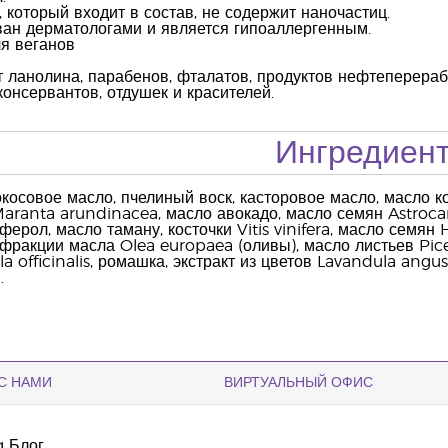
, который входит в состав, не содержит наночастиц.
ан дерматологами и является гипоаллергенным.
я веганов
 ланолина, парабенов, фталатов, продуктов нефтеперераб
консервантов, отдушек и красителей.
Ингредиен
окосовое масло, пчелиный воск, касторовое масло, масло к
Maranta arundinacea, масло авокадо, масло семян Astroc
ферол, масло таману, косточки Vitis vinifera, масло семя
ракции масла Olea europaea (оливы), масло листьев Pice
a officinalis, ромашка, экстракт из цветов Lavandula angus
.
С НАМИ
ВИРТУАЛЬНЫЙ ОФИС
g Блог