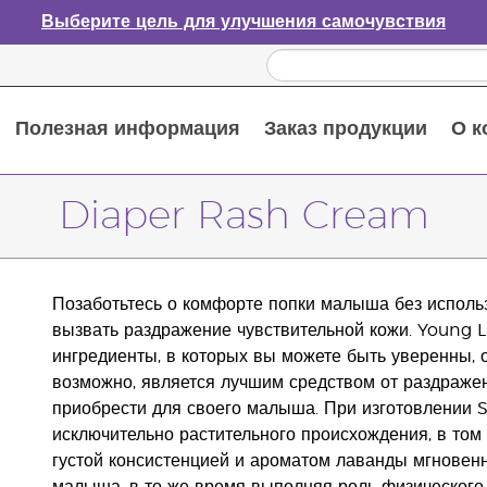
Выберите цель для улучшения самочувствия
Полезная информация
Заказ продукции
О к
Путеводитель по эфирным маслам
Руководство по использованию диффузора для эфирных масел
Основные питательные вещества
Пособие по пищевым добавкам Young Living
Как использовать эфирные масла
Новые продукты и акционные предложения
Последний шанс: скидка 50% на средства по уходу за кожей
Diaper Rash Cream
Позаботьтесь о комфорте попки малыша без использ
вызвать раздражение чувствительной кожи. Young L
ингредиенты, в которых вы можете быть уверенны, 
возможно, является лучшим средством от раздражен
приобрести для своего малыша. При изготовлении 
исключительно растительного происхождения, в том
густой консистенцией и ароматом лаванды мгновенн