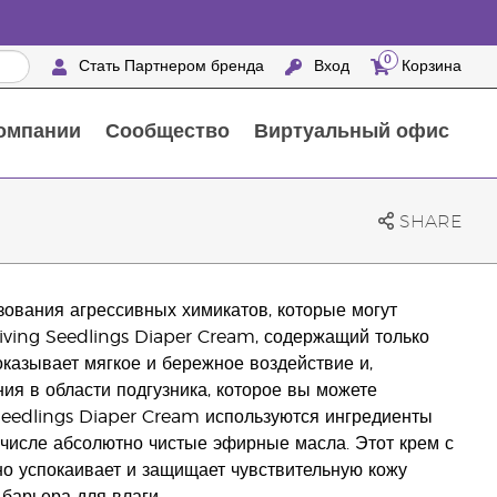
0
Стать Партнером бренда
Вход
Корзина
омпании
Сообщество
Виртуальный офис
Выездные мероприятия с награждением
25 ПРЕИМУЩЕСТВ ПАРТНЕРОВ БРЕНДА
Натуральные средства для ухода за домом
SHARE
ования агрессивных химикатов, которые могут
iving Seedlings Diaper Cream, содержащий только
оказывает мягкое и бережное воздействие и,
ия в области подгузника, которое вы можете
Seedlings Diaper Cream используются ингредиенты
 числе абсолютно чистые эфирные масла. Этот крем с
о успокаивает и защищает чувствительную кожу