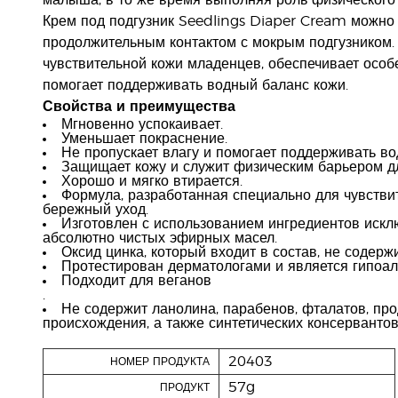
малыша, в то же время выполняя роль физического 
Крем под подгузник Seedlings Diaper Cream можно 
продолжительным контактом с мокрым подгузником.
чувствительной кожи младенцев, обеспечивает особе
помогает поддерживать водный баланс кожи.
Свойства и преимущества
Мгновенно успокаивает.
Уменьшает покраснение.
Не пропускает влагу и помогает поддерживать во
Защищает кожу и служит физическим барьером д
Хорошо и мягко втирается.
Формула, разработанная специально для чувстви
бережный уход.
Изготовлен с использованием ингредиентов искл
абсолютно чистых эфирных масел.
Оксид цинка, который входит в состав, не содерж
Протестирован дерматологами и является гипоа
Подходит для веганов
.
Не содержит ланолина, парабенов, фталатов, пр
происхождения, а также синтетических консервантов,
20403
НОМЕР ПРОДУКТА
57g
ПРОДУКТ