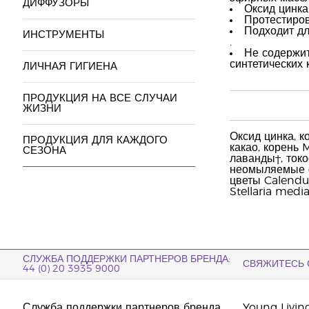
ДИФФУЗОРЫ
Оксид цинка
Протестиров
Подходит дл
ИНСТРУМЕНТЫ
.
Не содержит
синтетических 
ЛИЧНАЯ ГИГИЕНА
ПРОДУКЦИЯ НА ВСЕ СЛУЧАИ
ЖИЗНИ
Оксид цинка, к
ПРОДУКЦИЯ ДЛЯ КАЖДОГО
какао, корень 
СЕЗОНА
лаванды†, токо
неомыляемые ф
цветы Calendul
Stellaria media
СЛУЖБА ПОДДЕРЖКИ ПАРТНЕРОВ БРЕНДА:
СВЯЖИТЕСЬ 
44 (0) 20 3935 9000
Служба поддержки партнеров бренда
Young Livin