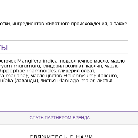
отки, ингредиентов животного происхождения, а также
ты
осточек Mangifera indica, подсолнечное масло, масло
aryum murumuru, глицерил розинат, каолин, масло
н Hippophae rhamnoides, глицерил олеат,
a mariana†, масло цветов Helichrysum† italicum,
tifolia (лаванды), листья Plantago major, листья
СТАТЬ ПАРТНЕРОМ БРЕНДА
СВЯЖИТЕСЬ С НАМИ