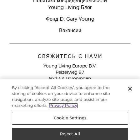
Политика конфиденциальности
Young Living Блог
Фонд D. Gary Young
Вакансии
СВЯЖИТЕСЬ С НАМИ
Young Living Europe B.V.
Peizerweg 97
9727 AJ Groningen
Netherlands
By clicking “Accept All Cookies”, you agree to the
storing of cookies on your device to enhance site
Служба поддержки партнеров бренда
+44 (0) 20 3935
navigation, analyze site usage, and assist in our
9000
marketing efforts.
Privacy Policy
Cookie Settings
© Young Living Essential Oils 2021 |
Политика конфиденциальности
Reject All