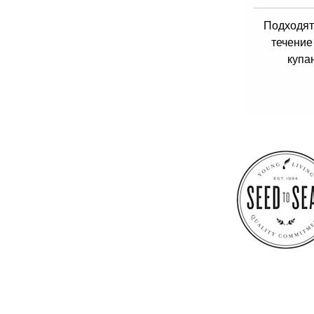
Подходят
течение
купа