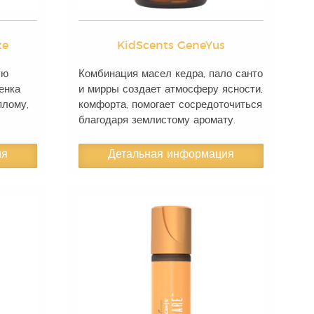
ze
KidScents GeneYus
ую
Комбинация масел кедра, пало санто
енка
и мирры создает атмосферу ясности,
плому,
комфорта, помогает сосредоточиться
благодаря землистому аромату.
ия
Детальная информация