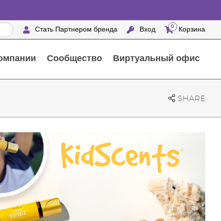
0
Стать Партнером бренда
Вход
Корзина
омпании
Сообщество
Виртуальный офис
Выездные мероприятия с награждением
25 ПРЕИМУЩЕСТВ ПАРТНЕРОВ БРЕНДА
Натуральные средства для ухода за домом
SHARE