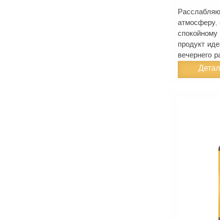
Расслабляю
атмосферу,
спокойному 
продукт ид
вечернего р
Дета