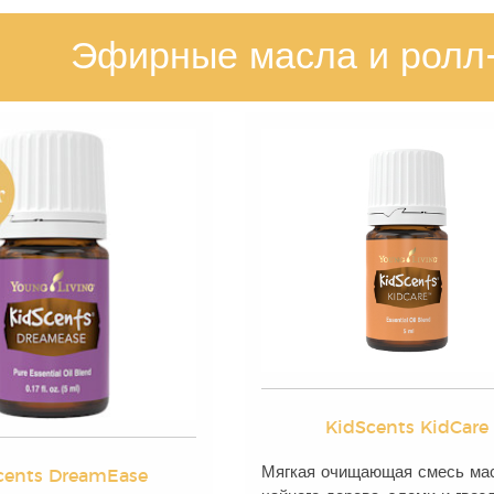
Эфирные масла и ролл-
KidScents KidCare
Мягкая очищающая смесь ма
cents DreamEase