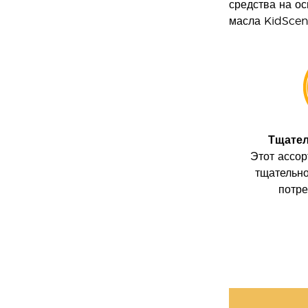
средства на ос
масла KidScen
Тщател
Этот ассо
тщательно
потре