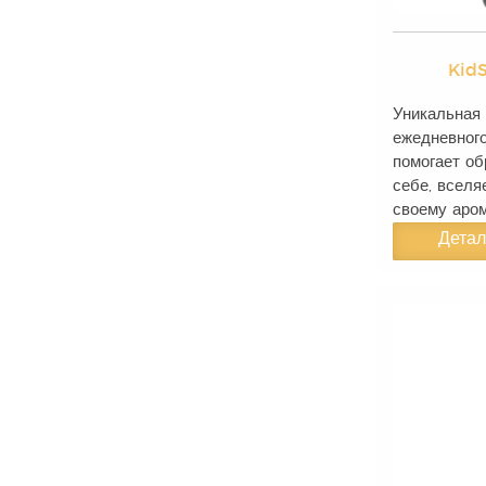
Kid
Уникальная
ежедневного
помогает об
себе, вселя
своему аром
Дета