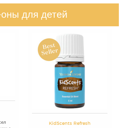
оны для детей
сел
KidScents Refresh