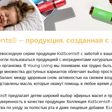
nts® — продукция, созданная с
евосходную серию продукции KidScents® с заботой о ваш
могли пользоваться продукцией с ингредиентами натуральн
о организма. В Young Living мы понимаем, как трудно быт
ди множества доступных вариантов облегчает выбор просты
 баланс между здоровым сном, активностью на свежем возд
дставлены масла, которые окажут помощь в любое время д
ts® предлагает детям широкий выбор эфирных масел и про
уверенность в качестве продукции. Коллекция KidScents®
тва по уходу за полостью рта и даже пищевые добавки. Ес