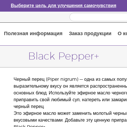
Выберите цель для улучшения самочувствия
Полезная информация
Заказ продукции
О к
Путеводитель по эфирным маслам
Руководство по использованию диффузора для эфирных масел
Основные питательные вещества
Пособие по пищевым добавкам Young Living
Как использовать эфирные масла
Новые продукты и акционные предложения
Последний шанс: скидка 50% на средства по уходу за кожей
Black Pepper+
Черный перец (Piper nigrum) — одна из самых попу
выразительному вкусу он является распространенны
основных блюд. Используйте эфирное масло черного
приправить свой любимый суп, натереть или замари
черный перец.
Это эфирное масло может заменить молотый черн
вкусовыми качествами. Добавьте эту ценную припр