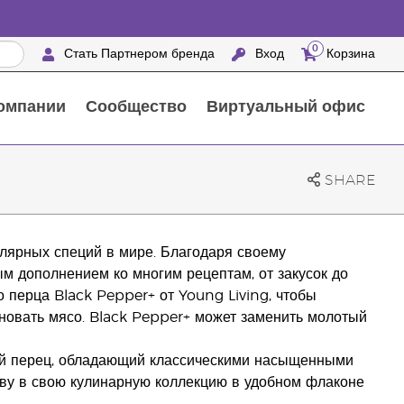
0
Стать Партнером бренда
Вход
Корзина
омпании
Сообщество
Виртуальный офис
Выездные мероприятия с награждением
25 ПРЕИМУЩЕСТВ ПАРТНЕРОВ БРЕНДА
Натуральные средства для ухода за домом
SHARE
лярных специй в мире. Благодаря своему
м дополнением ко многим рецептам, от закусок до
 перца Black Pepper+ от Young Living, чтобы
новать мясо. Black Pepper+ может заменить молотый
ый перец, обладающий классическими насыщенными
аву в свою кулинарную коллекцию в удобном флаконе