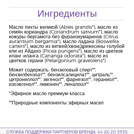
Ингредиенты
Масло пихты великой (Abies grandis*), масло из
семян кориандра (Coriandrum sativum*), масло
кожуры бергамота без фуранокумаринов (Citrus
aurantium bergamia*), масло ладана (Boswellia
carterii*), масло из ветвей/хвои/древесины голубой
ели из Айдахо (Picea pungens*), масло из цветков
иланг-иланга (Cananga odorata*), масло из
цветков герани (Pelargonium graveolens*).
Может содержать: бензиловый спирт**,
бензилбензоат**, бензилсалицилат**, цитраль**,
цитронеллол**, эвгенол**, фарнезол**, гераниол**,
изоэвгенол**, лимонен**, линалоол**
*Эфирное масло премиум-класса.
**Природные компоненты эфирных масел
СЛУЖБА ПОДДЕРЖКИ ПАРТНЕРОВ БРЕНДА: 44 (0) 20 3935