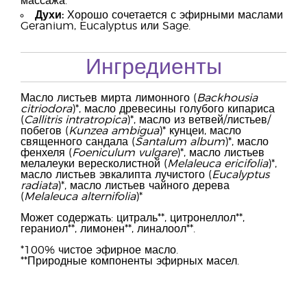
массажа.
Духи:
Хорошо сочетается с эфирными маслами
Geranium, Eucalyptus или Sage.
Ингредиенты
Масло листьев мирта лимонного (
Backhousia
citriodora
)*, масло древесины голубого кипариса
(
Callitris intratropica
)*, масло из ветвей/листьев/
побегов (
Kunzea ambigua
)* кунцеи, масло
священного сандала (
Santalum album
)*, масло
фенхеля (
Foeniculum vulgare
)*, масло листьев
мелалеуки вересколистной (
Melaleuca ericifolia
)*,
масло листьев эвкалипта лучистого (
Eucalyptus
radiata
)*, масло листьев чайного дерева
(
Melaleuca alternifolia
)*
Может содержать: цитраль**, цитронеллол**,
гераниол**, лимонен**, линалоол**.
*100% чистое эфирное масло.
**Природные компоненты эфирных масел.