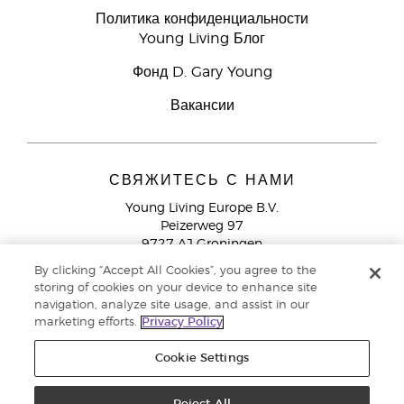
Политика конфиденциальности
Young Living Блог
Фонд D. Gary Young
Вакансии
СВЯЖИТЕСЬ С НАМИ
Young Living Europe B.V.
Peizerweg 97
9727 AJ Groningen
Netherlands
By clicking “Accept All Cookies”, you agree to the
storing of cookies on your device to enhance site
Служба поддержки партнеров бренда
+44 (0) 20 3935
navigation, analyze site usage, and assist in our
9000
marketing efforts.
Privacy Policy
Cookie Settings
© Young Living Essential Oils 2021 |
Политика конфиденциальности