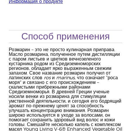
Информация о продукте
Способ применения
Розмарин – это не просто кулинарная приправа.
Масло розмарина, полученное путем дистилляции
с паром листьев и цветков вечнозеленого
кустарника родом из Средиземноморских
регионов, обладает ярко выраженным свежим
запахом. Свое название розмарин получил от
латинских слов
ros
и
marinus
, что означает “роса
моря” и связано с его происхождением –
скалистыми прибрежными районами
Средиземноморья. В древней Греции ученые
носили венки из розмарина для стимуляции
умственной деятельности, и сегодня его бодрящий
аромат по-прежнему ценят за способность
улучшать концентрацию внимания. Розмарин
широко используется в уходе за волосами, он
помогает сохранить здоровый вид волос и кожи
головы. Смешайте несколько капель с комплексом
масел Young Living V-6® Enhanced Vegetable Oil