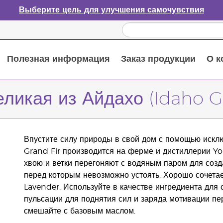
Выберите цель для улучшения самочувствия
Полезная информация
Заказ продукции
О к
Путеводитель по эфирным маслам
Руководство по использованию диффузора для эфирных масел
Основные питательные вещества
Пособие по пищевым добавкам Young Living
Как использовать эфирные масла
Новые продукты и акционные предложения
Последний шанс: скидка 50% на средства по уходу за кожей
еликая из Айдахо (Idaho Gr
Впустите силу природы в свой дом с помощью исклю
Grand Fir производится на ферме и дистиллерии Yo
хвою и ветки перегоняют с водяным паром для созд
перед которым невозможно устоять. Хорошо сочета
Lavender. Используйте в качестве ингредиента для 
пульсации для поднятия сил и заряда мотивации пе
смешайте с базовым маслом.