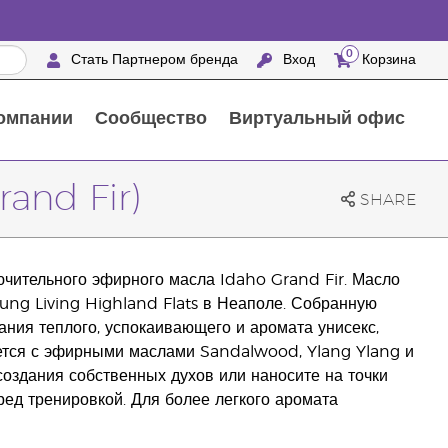
0
Стать Партнером бренда
Вход
Корзина
омпании
Сообщество
Виртуальный офис
Выездные мероприятия с награждением
25 ПРЕИМУЩЕСТВ ПАРТНЕРОВ БРЕНДА
Натуральные средства для ухода за домом
and Fir)
SHARE
чительного эфирного масла Idaho Grand Fir. Масло
ung Living Highland Flats в Неаполе. Собранную
ания теплого, успокаивающего и аромата унисекс,
ется с эфирными маслами Sandalwood, Ylang Ylang и
создания собственных духов или наносите на точки
ред тренировкой. Для более легкого аромата