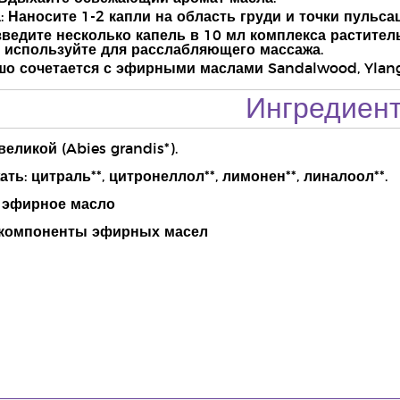
: Наносите 1-2 капли на область груди и точки пульс
зведите несколько капель в 10 мл комплекса растител
и используйте для расслабляющего массажа.
шо сочетается с эфирными маслами Sandalwood, Ylang 
Ингредиен
еликой (Abies grandis*).
ть: цитраль**, цитронеллол**, лимонен**, линалоол**.
 эфирное масло
 компоненты эфирных масел