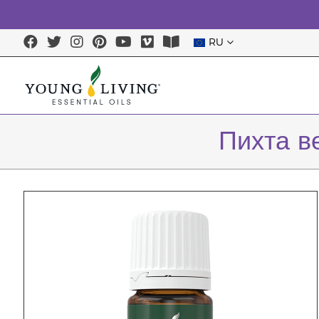
RU
Пихта в