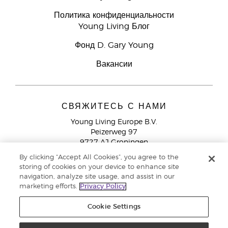
Политика конфиденциальности
Young Living Блог
Фонд D. Gary Young
Вакансии
СВЯЖИТЕСЬ С НАМИ
Young Living Europe B.V.
Peizerweg 97
9727 AJ Groningen
Netherlands
By clicking “Accept All Cookies”, you agree to the
storing of cookies on your device to enhance site
Служба поддержки партнеров бренда
+44 (0) 20 3935
navigation, analyze site usage, and assist in our
9000
marketing efforts.
Privacy Policy
Cookie Settings
© Young Living Essential Oils 2021 |
Политика конфиденциальности