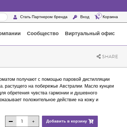
0
Стать Партнером бренда
Вход
Корзина
омпании
Сообщество
Виртуальный офис
Выездные мероприятия с награждением
25 ПРЕИМУЩЕСТВ ПАРТНЕРОВ БРЕНДА
Натуральные средства для ухода за домом
SHARE
оматом получают с помощью паровой дистилляции
a, растущего на побережье Австралии. Масло кунцеи
для обретения чувства гармонии и душевного
оказывает положительное действие на кожу и
Добавить в корзину