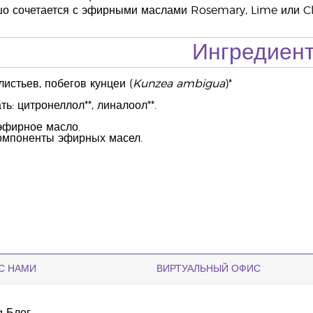
 сочетается с эфирными маслами Rosemary, Lime или Cl
Ингредиен
листьев, побегов кунцеи (
Kunzea ambigua
)*
ь: цитронеллол**, линалоол**.
эфирное масло.
омпоненты эфирных масел.
С НАМИ
ВИРТУАЛЬНЫЙ ОФИС