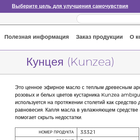
Выберите цель для улучшения самочувствия
Полезная информация
Заказ продукции
О к
Путеводитель по эфирным маслам
Руководство по использованию диффузора для эфирных масел
Основные питательные вещества
Пособие по пищевым добавкам Young Living
Как использовать эфирные масла
Новые продукты и акционные предложения
Последний шанс: скидка 50% на средства по уходу за кожей
Кунцея (Kunzea)
Это ценное эфирное масло с теплым древесным ар
розовых и белых цветов кустарника Kunzea ambigu
используется на протяжении столетий как средство 
равновесия. Капля масла в увлажняющем средстве 
помогает скрыть недостатки.
33321
НОМЕР ПРОДУКТА