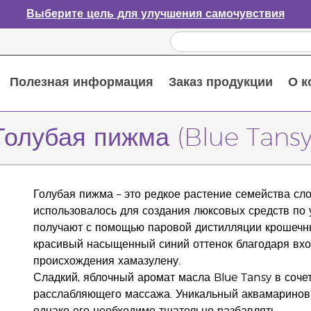
Выберите цель для улучшения самочувствия
Полезная информация
Заказ продукции
О к
Путеводитель по эфирным маслам
Руководство по использованию диффузора для эфирных масел
Основные питательные вещества
Пособие по пищевым добавкам Young Living
Как использовать эфирные масла
Новые продукты и акционные предложения
Последний шанс: скидка 50% на средства по уходу за кожей
Голубая пижма (Blue Tansy
Голубая пижма – это редкое растение семейства сл
использовалось для создания люксовых средств по
получают с помощью паровой дистилляции крошечны
красивый насыщенный синий оттенок благодаря вхо
происхождения хамазулену.
Сладкий, яблочный аромат масла Blue Tansy в соче
расслабляющего массажа. Уникальный аквамариновы