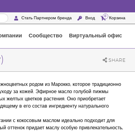
0
Стать Партнером бренда
Вход
Корзина
омпании
Сообщество
Виртуальный офис
Выездные мероприятия с награждением
25 ПРЕИМУЩЕСТВ ПАРТНЕРОВ БРЕНДА
Натуральные средства для ухода за домом
)
SHARE
ожноцветных родом из Марокко, которое традиционно
 уходу за кожей. Эфирное масло голубой пижмы
х желтых цветков растения. Оно приобретает
дящему в его состав ингредиенту натурального
тании с кокосовым маслом идеально подходит для
й оттенок придает маслу особую привлекательность,