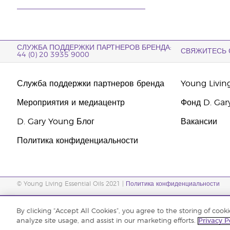
СЛУЖБА ПОДДЕРЖКИ ПАРТНЕРОВ БРЕНДА:
СВЯЖИТЕСЬ 
44 (0) 20 3935 9000
Служба поддержки партнеров бренда
Young Livin
Мероприятия и медиацентр
Фонд D. Gar
D. Gary Young Блог
Вакансии
Политика конфиденциальности
© Young Living Essential Oils 2021 |
Политика конфиденциальности
By clicking “Accept All Cookies”, you agree to the storing of cook
Этот сайт использует куки для хранения информации на вашем компьютере. Некоторые из 
analyze site usage, and assist in our marketing efforts.
Privacy P
вашем компьютере.
здесь
Согласиться и закрыть