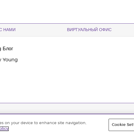
С НАМИ
ВИРТУАЛЬНЫЙ ОФИС
g Блог
y Young
ies on your device to enhance site navigation,
Cookie Set
них необходимы для работы нашего сайта, другие помогают улучшить взаимодействие с по
olicy