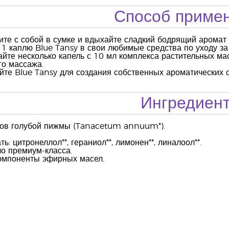
Способ приме
ите с собой в сумке и вдыхайте сладкий бодрящий аромат 
 1 каплю Blue Tansy в свои любимые средства по уходу за
йте несколько капель с 10 мл комплекса растительных мас
о массажа.
йте Blue Tansy для создания собственных ароматических 
Ингредиен
ков голубой пижмы (Tanacetum annuum*).
ь: цитронеллол**, гераниол**, лимонен**, линалоол**.
о премиум-класса.
омпоненты эфирных масел.